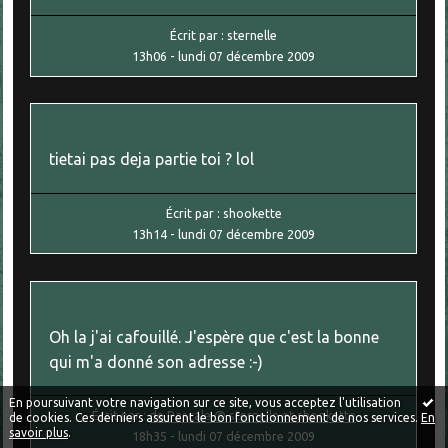
Écrit par :
sternelle
13h06
-
lundi 07
décembre 2009
tietai pas deja partie toi ? lol
Écrit par :
shookette
13h14
-
lundi 07
décembre 2009
Oh la j'ai cafouillé. J'espère que c'est la bonne
qui m'a donné son adresse :-)
En poursuivant votre navigation sur ce site, vous acceptez l'utilisation
Écrit par :
de Pascale @ sternelle et shookette
de cookies. Ces derniers assurent le bon fonctionnement de nos services.
En
savoir plus
.
18h35
-
lundi 07
décembre 2009