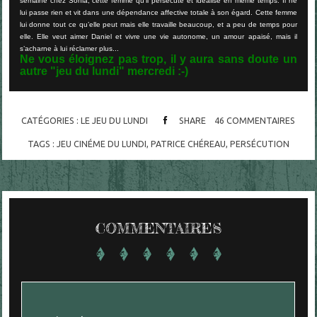
semaine chez Sonia, cette femme qu’il persécute et idéalise en même temps. Il ne
lui passe rien et vit dans une dépendance affective totale à son égard. Cette femme
lui donne tout ce qu’elle peut mais elle travaille beaucoup, et a peu de temps pour
elle. Elle veut aimer Daniel et vivre une vie autonome, un amour apaisé, mais il
s’acharne à lui réclamer plus...
Ne vous éloignez pas trop, il y aura sans doute un
autre "jeu du lundi" mercredi :-)
CATÉGORIES :
LE JEU DU LUNDI
SHARE
46
COMMENTAIRES
TAGS :
JEU CINÉME DU LUNDI
,
PATRICE CHÉREAU
,
PERSÉCUTION
COMMENTAIRES