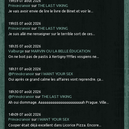
19h59
07
août 2026
Princecranoir
sur
THE LAST VIKING
Je vais avoir envie de lire le livre de Binet et voir le...
19h55
07
août 2026
Princecranoir
sur
THE LAST VIKING
Je suis allé me renseigner sur le terrible sort de ces...
18h35
07
août 2026
Valburge
sur
MARVIN OU LA BELLE ÉDUCATION
On ne boit pas de pastis à Xertigny !!!!!!les vosgiens ne...
18h31
07
août 2026
@Princécranoir
sur
I WANT YOUR SEX
Oui après ce grand calme les affaires vont reprendre. ça...
18h30
07
août 2026
@Princécranoir
sur
THE LAST VIKING
Ah oui dommage. Aaaaaaaaaaaaaaaaaaaaaah Prague. Ville...
14h09
07
août 2026
Princecranoir
sur
I WANT YOUR SEX
Cooper était déjà excellent dans Licorice Pizza. Encore...