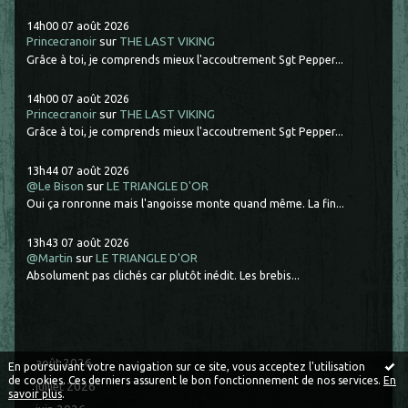
14h00
07
août 2026
Princecranoir
sur
THE LAST VIKING
Grâce à toi, je comprends mieux l'accoutrement Sgt Pepper...
14h00
07
août 2026
Princecranoir
sur
THE LAST VIKING
Grâce à toi, je comprends mieux l'accoutrement Sgt Pepper...
13h44
07
août 2026
@Le Bison
sur
LE TRIANGLE D'OR
Oui ça ronronne mais l'angoisse monte quand même. La fin...
13h43
07
août 2026
@Martin
sur
LE TRIANGLE D'OR
Absolument pas clichés car plutôt inédit. Les brebis...
août 2026
En poursuivant votre navigation sur ce site, vous acceptez l'utilisation
de cookies. Ces derniers assurent le bon fonctionnement de nos services.
En
juillet 2026
savoir plus
.