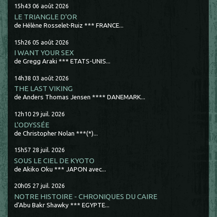
15h43
06
août 2026
LE TRIANGLE D'OR
de Hélène Rosselet-Ruiz *** FRANCE...
15h26
05
août 2026
I WANT YOUR SEX
de Gregg Araki *** ETATS-UNIS...
14h38
03
août 2026
THE LAST VIKING
de Anders Thomas Jensen **** DANEMARK...
12h10
29
juil. 2026
L'ODYSSÉE
de Christopher Nolan ***(*)...
15h57
28
juil. 2026
SOUS LE CIEL DE KYOTO
de Akiko Oku *** JAPON avec...
20h05
27
juil. 2026
NOTRE HISTOIRE - CHRONIQUES DU CAIRE
d'Abu Bakr Shawky *** EGYPTE...