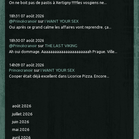
On ne boit pas de pastis à Xertigny !!!!!!les vosgiens ne...
18h31
07
août 2026
@Princécranoir
sur
I WANT YOUR SEX
Oui après ce grand calme les affaires vont reprendre. ça...
18h30
07
août 2026
@Princécranoir
sur
THE LAST VIKING
Ah oui dommage. Aaaaaaaaaaaaaaaaaaaaaah Prague. Ville...
14h09
07
août 2026
Princecranoir
sur
I WANT YOUR SEX
Cooper était déjà excellent dans Licorice Pizza. Encore...
août 2026
juillet 2026
juin 2026
mai 2026
avril 2026