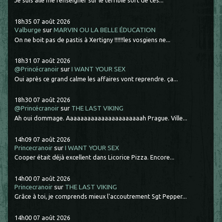
Je suis allé me renseigner sur le terrible sort de ces...
18h35
07
août 2026
Valburge
sur
MARVIN OU LA BELLE ÉDUCATION
On ne boit pas de pastis à Xertigny !!!!!!les vosgiens ne...
18h31
07
août 2026
@Princécranoir
sur
I WANT YOUR SEX
Oui après ce grand calme les affaires vont reprendre. ça...
18h30
07
août 2026
@Princécranoir
sur
THE LAST VIKING
Ah oui dommage. Aaaaaaaaaaaaaaaaaaaaaah Prague. Ville...
14h09
07
août 2026
Princecranoir
sur
I WANT YOUR SEX
Cooper était déjà excellent dans Licorice Pizza. Encore...
14h00
07
août 2026
Princecranoir
sur
THE LAST VIKING
Grâce à toi, je comprends mieux l'accoutrement Sgt Pepper...
14h00
07
août 2026