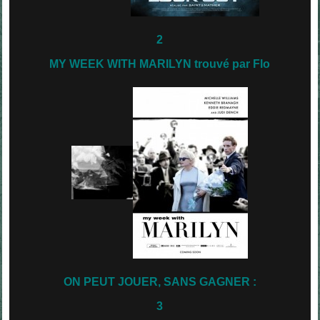
2
MY WEEK WITH MARILYN trouvé par Flo
ON PEUT JOUER, SANS GAGNER :
3