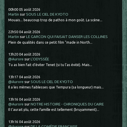
00h00
05
août 2026
Martin
sur
SOUS LE CIEL DE KYOTO
Mouais... beaucoup trop de pathos à mon goût. La scène...
22h50
04
août 2026
Martin
sur
LE GARCON QUI FAISAIT DANSER LES COLLINES
Plein de qualités dans ce petit film "made in North...
13h20
04
août 2026
@Aurore
sur
L'ODYSSÉE
Tu as bien fait d'éviter Tenet (si tu l'as évité). Mais...
13h17
04
août 2026
@Aurore
sur
SOUS LE CIEL DE KYOTO
Il a les mêmes faiblesses que Tempura (sa longueur) mais...
13h16
04
août 2026
@Aurore
sur
NOTRE HISTOIRE - CHRONIQUES DU CAIRE
Il t'aurait plu, cette famille est tellement (bruyamment)...
13h16
04
août 2026
@Aurore
sur
DE LA COMÉDIE FRANCAISE