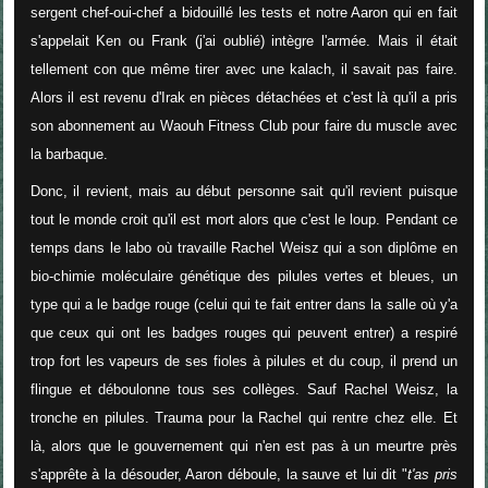
sergent chef-oui-chef a bidouillé les tests et notre Aaron qui en fait
s'appelait Ken ou Frank (j'ai oublié) intègre l'armée. Mais il était
tellement con que même tirer avec une kalach, il savait pas faire.
Alors il est revenu d'Irak en pièces détachées et c'est là qu'il a pris
son abonnement au Waouh Fitness Club pour faire du muscle avec
la barbaque.
Donc, il revient, mais au début personne sait qu'il revient puisque
tout le monde croit qu'il est mort alors que c'est le loup. Pendant ce
temps dans le labo où travaille Rachel Weisz qui a son diplôme en
bio-chimie moléculaire génétique des pilules vertes et bleues, un
type qui a le badge rouge (celui qui te fait entrer dans la salle où y'a
que ceux qui ont les badges rouges qui peuvent entrer) a respiré
trop fort les vapeurs de ses fioles à pilules et du coup, il prend un
flingue et déboulonne tous ses collèges. Sauf Rachel Weisz, la
tronche en pilules. Trauma pour la Rachel qui rentre chez elle. Et
là, alors que le gouvernement qui n'en est pas à un meurtre près
s'apprête à la désouder, Aaron déboule, la sauve et lui dit "
t'as pris