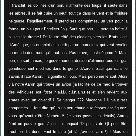
Il franchit les collines d'un bon, il affronte des loups, il saute dans
les arbres, il se fait cuire un oeuf, tout ça dans le vent et la froidure
neigeuse. Régulièrement, il prend ses comprimés, un vert pour la
forme, un bleu pour l'intellect (lol). Sauf que bon... il perd sa boîte à
pilules : le drame ! De l'autre côté des glaciers, vers les Etats-Unis
d'Amérique, un complot est ourdi par un journaleux qui veut révéler
au monde des trucs qu'il faut pas. Pas grave, il est dégommé. Mais
bon, on sait jamais, le gouvernement décide d'éliminer tous les gus
génétiquement modifiés dans le genre d'Aaron. Sauf que sans le
savoir, il rate Aaron, il zigouille un loup. Mais personne le sait. Alors
vlà notre Aaron qui trouve un avion (la facilité de ce mec à trouver
des véhicules est
juste
h.a.l.l.u.c.i.n.a.n.t.e) et s'en revient aux
states avec un objectif ! Se venger ??? Macache ! Il veut ses
comprimés. Il faut dire qu'il a un peu chaud aux fesses car figurez-
vous qu'avant d'être Numéro 5 (je vous passe les détails) Aaron
était un pauvre gars à qui il manquait 12 points de QI pour être
trouffion dis donc. Faut le faire (et là, j'avoue j'ai ri !) ! Mais un