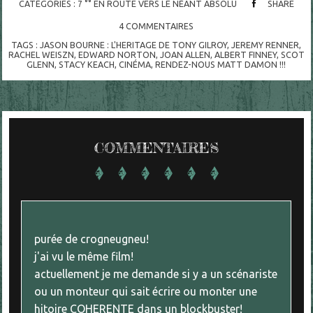
CATÉGORIES :
7 °° EN ROUTE VERS LE NÉANT ABSOLU
SHARE
4
COMMENTAIRES
TAGS :
JASON BOURNE : L'HERITAGE DE TONY GILROY
,
JEREMY RENNER
,
RACHEL WEISZN
,
EDWARD NORTON
,
JOAN ALLEN
,
ALBERT FINNEY
,
SCOT
GLENN
,
STACY KEACH
,
CINÉMA
,
RENDEZ-NOUS MATT DAMON !!!
COMMENTAIRES
purée de crogneugneu!
j'ai vu le même film!
actuellement je me demande si y a un scénariste
ou un monteur qui sait écrire ou monter une
hitoire COHERENTE dans un blockbuster!