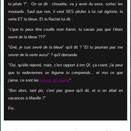
ta pilule
?". On se dit : chouette, va y avoir du sexe, sortez les
moutards. Sauf que non, il veut SES pilules à lui cet égoïste, la
verte ET la bleue. Et la Rachel lui dit :
"
c'que tu peux être couille mon Aaron, tu savais pas que t'étais
sevré de la bleue
???"
"
Gné, je suis sevré de la bleue
" qu'il dit ? "
Et tu pourrais pas me
sevrer de la verte aussi
" ? qu'il demande.
"Oui
, qu'elle répond,
mais, c'est rapport à ton QI, ça craint, j'ai peur
que tu redeviennes un légume tu comprends... et moi ce que
j'aime, ce sont les
pilons de poulet
".
"
Bon alors, tant pis, c'est pas grave
qu'il dit,
et si on allait en
vacances à Manille ?"
Fin.