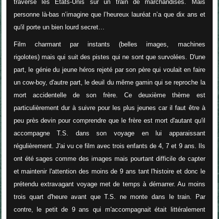
traverse les Etats-Unis sur un train de marchandises. Mais
personne là-bas n’imagine que l’heureux lauréat n’a que dix ans et
qu'il porte un bien lourd secret…
Film charmant par instants (belles images, machines
rigolotes) mais qui suit des pistes qui ne sont que survolées. D'une
part, le génie du jeune héros rejeté par son père qui voulait en faire
un cow-boy, d'autre part, le deuil du même gamin qui se reproche la
mort accidentelle de son frère. Ce deuxième thème est
particulièrement dur à suivre pour les plus jeunes car il faut être à
peu près devin pour comprendre que le frère est mort d'autant qu'il
accompagne T.S. dans son voyage en lui apparaissant
régulièrement. J'ai vu ce film avec trois enfants de 4, 7 et 9 ans. Ils
ont été sages comme des images mais pourtant difficile de capter
et maintenir l'attention des moins de 9 ans tant l'histoire et donc le
prétendu extravagant voyage met de temps à démarrer. Au moins
trois quart d'heure avant que T.S. ne monte dans le train. Par
contre, le petit de 9 ans qui m'accompagnait était littéralement