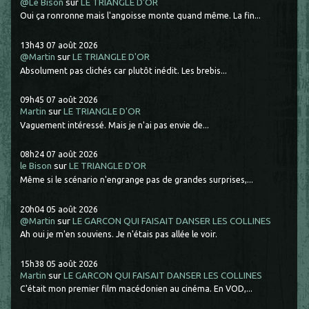
@Le Bison
sur
LE TRIANGLE D'OR
Oui ça ronronne mais l'angoisse monte quand même. La fin...
13h43
07
août 2026
@Martin
sur
LE TRIANGLE D'OR
Absolument pas clichés car plutôt inédit. Les brebis...
09h45
07
août 2026
Martin
sur
LE TRIANGLE D'OR
Vaguement intéressé. Mais je n'ai pas envie de...
08h24
07
août 2026
le Bison
sur
LE TRIANGLE D'OR
Même si le scénario n'engrange pas de grandes surprises,...
20h04
05
août 2026
@Martin
sur
LE GARCON QUI FAISAIT DANSER LES COLLINES
Ah oui je m'en souviens. Je n'étais pas allée le voir.
15h38
05
août 2026
Martin
sur
LE GARCON QUI FAISAIT DANSER LES COLLINES
C'était mon premier film macédonien au cinéma. En VOD,...