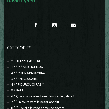
David Lynch
CATÉGORIES
* PHILIPPE CAUBERE
1 ***** VERTIGINEUX
2 **** INDISPENSABLE
3 *** NECESSAIRE
4 ** POURQUOI PAS ?
5 * Bof !
6 ° Que suis-je allée faire dans cette galère ?
7 °° En route vers le néant absolu
8 °°° Touche le fond et creuse encore