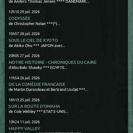
de Anders Thomas Jensen **** DANEMARK...
12h10
29
juil. 2026
L'ODYSSÉE
de Christopher Nolan ***(*)...
15h57
28
juil. 2026
SOUS LE CIEL DE KYOTO
de Akiko Oku *** JAPON avec...
20h05
27
juil. 2026
NOTRE HISTOIRE - CHRONIQUES DU CAIRE
d'Abu Bakr Shawky *** EGYPTE...
11h54
26
juil. 2026
DE LA COMÉDIE FRANCAISE
de Martin Darondeau et Bertrand Usclat ***...
16h13
25
juil. 2026
SUR LA ROUTE D'OMAHA
de Cole Webley *** ETATS-UNIS...
13h24
11
juil. 2026
HAPPY VALLEY