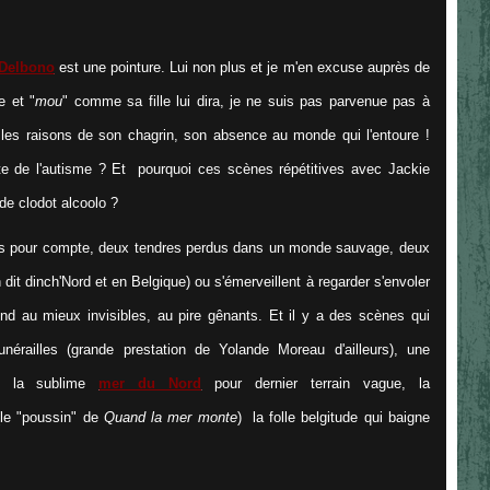
Delbono
est une pointure. Lui non plus et je m'en excuse auprès de
e et "
mou
" comme sa fille lui dira, je ne suis pas parvenue pas à
les raisons de son chagrin, son absence au monde qui l'entoure !
ite de l'autisme ? Et pourquoi ces scènes répétitives avec Jackie
de clodot alcoolo ?
sés pour compte, deux tendres perdus dans un monde sauvage, deux
it dinch'Nord et en Belgique) ou s'émerveillent à regarder s'envoler
nd au mieux invisibles, au pire gênants. Et il y a des scènes qui
unérailles (grande prestation de Yolande Moreau d'ailleurs), une
, la sublime
mer du Nord
pour dernier terrain vague, la
le "poussin" de
Quand la mer monte
) la folle belgitude qui baigne