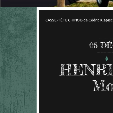
CASSE-TÊTE CHINOIS de Cédric Klapisc
05
DÉ
HENRI 
Mo