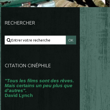
RECHERCHER
CITATION CINÉPHILE
"Tous les films sont des rêves.
Mais certains un peu plus que
d'autres".
David Lynch