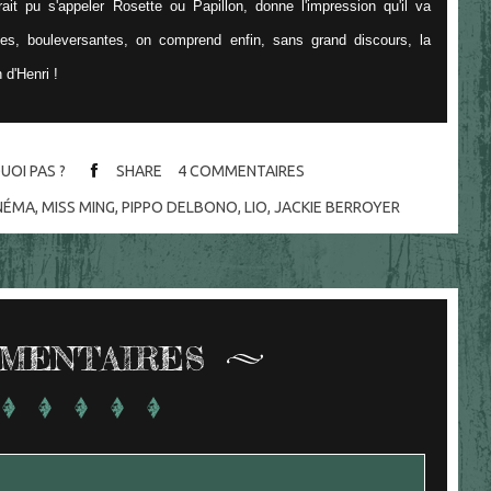
ait pu s'appeler Rosette ou Papillon, donne l'impression qu'il va
es, bouleversantes, on comprend enfin, sans grand discours, la
 d'Henri !
UOI PAS ?
SHARE
4
COMMENTAIRES
NÉMA
,
MISS MING
,
PIPPO DELBONO
,
LIO
,
JACKIE BERROYER
MENTAIRES