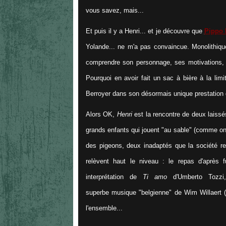
vous savez, mais...
Et puis il y a Henri... et je découvre que
Pippo 
Yolande... ne m'a pas convaincue. Monolithiqu
comprendre son personnage, ses motivations, 
Pourquoi en avoir fait un sac à bière à la lim
Berroyer dans son désormais unique prestation 
Alors OK,
Henri
est la rencontre de deux lais
grands enfants qui jouent "au sable" (comme on d
des pigeons, deux inadaptés que la société re
relèvent haut le niveau : le repas d'après f
interprétation de
Ti amo
d'Umberto Tozzi
superbe musique "belgienne" de Wim Willaert (
l'ensemble...