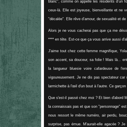
blanc", comme on appelle les résidents d’un f
ceux-là. Elle est joyeuse, bienveillante et ne 
"décalée". Elle rêve d’amour, de sexualité et de
Alors je ne vous cacherai pas que ça me désol
**** en tête. Est-ce que ça vous arrive aussi d'al
J'aime tout chez cette femme magnifique, Yoland
son accent, sa douceur, sa folie ! Mais là... 
la langueur bluesie voire cafardeuse de l'e
vigoureusement. Je ne dis pas spectateur car 
larmichette à l'œil d'un bout à l'autre. Ce garçon
Que s'est-il passé chez moi ? Et bien d'abord M
la connaissais pas et que son "personnage" est p
nous ressort le même numéro, air perdu, bouch
surprise, pas émue. M'aurait-elle agacée ? Je n