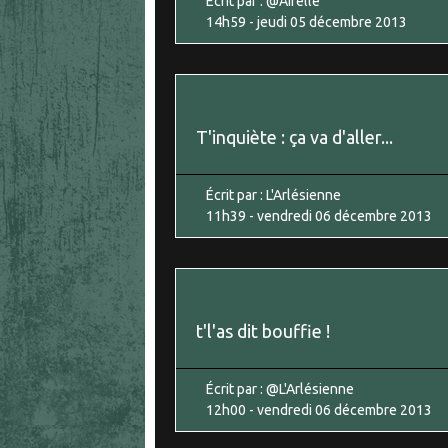
Écrit par :
@Aifelle
14h59
-
jeudi 05
décembre 2013
T'inquiète : ça va d'aller...
Écrit par :
L'Arlésienne
11h39
-
vendredi 06
décembre 2013
t'l'as dit bouffie !
Écrit par :
@L'Arlésienne
12h00
-
vendredi 06
décembre 2013