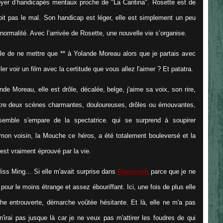
oyer d’handicapés mentaux proche de "La Cantina". Rosette est de
voit pas le mal. Son handicap est léger, elle est simplement un peu
 normalité. Avec l’arrivée de Rosette, une nouvelle vie s’organise.
e de ne mettre que ** à Yolande Moreau alors que je partais avec
ler voir un film avec la certitude que vous allez l'aimer ? Et patatra.
e Moreau, elle est drôle, décalée, belge, j'aime sa voix, son rire,
entre deux scènes charmantes, douloureuses, drôles ou émouvantes,
nsemble s'empare de la spectatrice. qui se surprend à soupirer
mon voisin, la Mouche ce héros, a été totalement bouleversé et la
 est vraiment éprouvé par la vie.
iss Ming... Si elle m'avait surprise dans
Mammuth
parce que je ne
our le moins étrange et assez ébouriffant. Ici, une fois de plus elle
e entrouverte, démarche voûtée hésitante. Et là, elle ne m'a pas
'irai pas jusque là car je ne veux pas m'attirer les foudres de qui