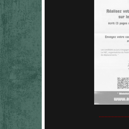
.....................