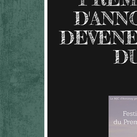
D'ANNO
DEVEN
D