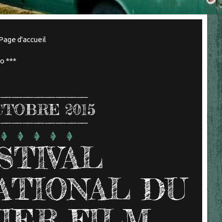
Page d'accueil
o ***
CTOBRE 2015
STIVAL
ATIONAL DU
IER FILM