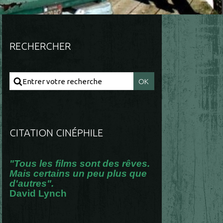
RECHERCHER
CITATION CINÉPHILE
"Tous les films sont des rêves.
Mais certains un peu plus que
d'autres".
David Lynch