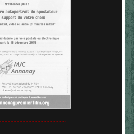
............................................