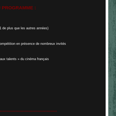
 PROGRAMME :
(1 de plus que les autres années)
ompétition en présence de nombreux invités
ux talents » du cinéma français
............................................