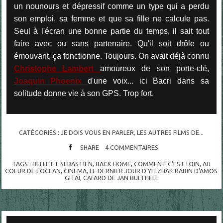
un nounours et dépressif comme un type qui a perdu
son emploi, sa femme et que sa fille ne calcule pas.
Seul à l'écran une bonne partie du temps, il sait tout
faire avec ou sans partenaire. Qu'il soit drôle ou
émouvant, ça fonctionne. Toujours. On avait déjà connu
Christophe Lambert
amoureux de son porte-clé,
Joaquin Phoenix
d'une voix... ici Bacri dans sa
solitude donne vie à son GPS. Trop fort.
CATÉGORIES :
JE DOIS VOUS EN PARLER
,
LES AUTRES FILMS DE...
SHARE
4
COMMENTAIRES
TAGS :
BELLE ET SEBASTIEN
,
BACK HOME
,
COMMENT C'EST LOIN
,
AU
COEUR DE L'OCEAN
,
CINEMA
,
LE DERNIER JOUR D'YITZHAK RABIN D'AMOS
GITAÏ
,
CAFARD DE JAN BULTHELL