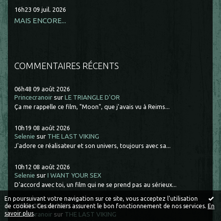
16h23
09
juil. 2026
MAIS ENCORE...
COMMENTAIRES RÉCENTS
06h48
09
août 2026
Princecranoir
sur
LE TRIANGLE D'OR
Ça me rappelle ce film, "Moon", que j'avais vu à Reims...
10h19
08
août 2026
Selenie
sur
THE LAST VIKING
J'adore ce réalisateur et son univers, toujours avec sa...
10h12
08
août 2026
Selenie
sur
I WANT YOUR SEX
D'accord avec toi, un film qui ne se prend pas au sérieux...
En poursuivant votre navigation sur ce site, vous acceptez l'utilisation
19h59
07
août 2026
de cookies. Ces derniers assurent le bon fonctionnement de nos services.
En
savoir plus
.
Princecranoir
sur
THE LAST VIKING