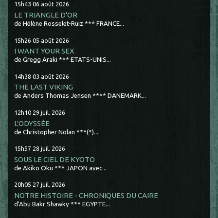
15h43
06
août 2026
LE TRIANGLE D'OR
de Hélène Rosselet-Ruiz *** FRANCE...
15h26
05
août 2026
I WANT YOUR SEX
de Gregg Araki *** ETATS-UNIS...
14h38
03
août 2026
THE LAST VIKING
de Anders Thomas Jensen **** DANEMARK...
12h10
29
juil. 2026
L'ODYSSÉE
de Christopher Nolan ***(*)...
15h57
28
juil. 2026
SOUS LE CIEL DE KYOTO
de Akiko Oku *** JAPON avec...
20h05
27
juil. 2026
NOTRE HISTOIRE - CHRONIQUES DU CAIRE
d'Abu Bakr Shawky *** EGYPTE...