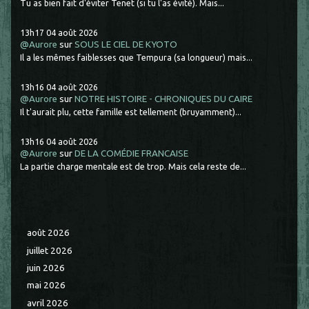
Tu as bien fait d'éviter Tenet (si tu l'as évité). Mais...
13h17
04
août 2026
@Aurore
sur
SOUS LE CIEL DE KYOTO
Il a les mêmes faiblesses que Tempura (sa longueur) mais...
13h16
04
août 2026
@Aurore
sur
NOTRE HISTOIRE - CHRONIQUES DU CAIRE
Il t'aurait plu, cette famille est tellement (bruyamment)...
13h16
04
août 2026
@Aurore
sur
DE LA COMÉDIE FRANCAISE
La partie charge mentale est de trop. Mais cela reste de...
août 2026
juillet 2026
juin 2026
mai 2026
avril 2026