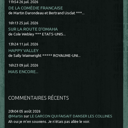
11h54
26
juil. 2026
DE LA COMÉDIE FRANCAISE
de Martin Darondeau et Bertrand Usclat ***...
16h13
25
juil. 2026
SUR LA ROUTE D'OMAHA
de Cole Webley *** ETATS-UNIS...
13h24
11
juil. 2026
HAPPY VALLEY
de Sally Wainwright ***** ROYAUME-UNI...
16h23
09
juil. 2026
MAIS ENCORE...
COMMENTAIRES RÉCENTS
20h04
05
août 2026
@Martin
sur
LE GARCON QUI FAISAIT DANSER LES COLLINES
Ah oui je m'en souviens. Je n'étais pas allée le voir.