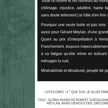
Toute la misère et les horreurs du mond
chômage, injustice, adultère, haine fa
sans doute tellement j'ai hâte d'en finir 
Pourquoi une seule bulle et pas troi
aussi pour Gérard Meylan, d'une grande 
Quant au prix d'interprétation à Veni
Franchement, toujours impeccablement m
à sa fatigue qu'elle mime en traînan
ménages la nuit.
Misérabiliste et désabusé, peuplé de p
CATÉGORIES :
6 ° QUE SUIS-JE ALLÉE FAI
TAGS :
GLORIA MUNDI DE ROBERT GUÉDIGUIA
MEYLAN
,
ANAÏS DEMOUSTIER
,
GRÉGOIRE