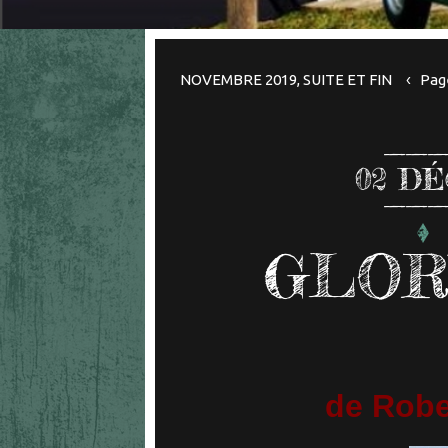
NOVEMBRE 2019, SUITE ET FIN
Page
02
DÉ
GLOR
de Robe