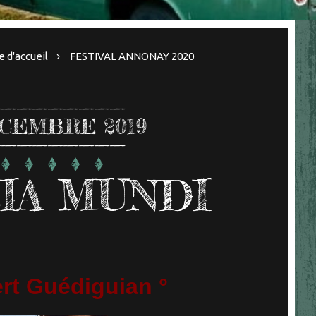
 d'accueil
FESTIVAL ANNONAY 2020
CEMBRE 2019
IA MUNDI
rt Guédiguian °