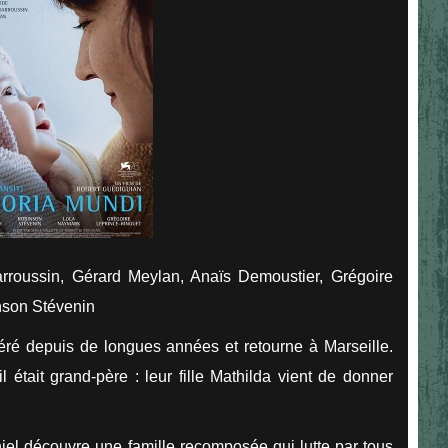
rroussin, Gérard Meylan, Anaïs Demoustier, Grégoire
nson Stévenin
rcéré depuis de longues années et retourne à Marseille.
l était grand-père : leur fille Mathilda vient de donner
iel découvre une famille recomposée qui lutte par tous