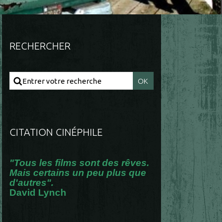
RECHERCHER
CITATION CINÉPHILE
"Tous les films sont des rêves.
Mais certains un peu plus que
d'autres".
David Lynch