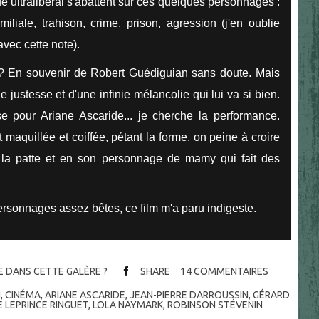
e ultralibéral s'abattent sur ces quelques personnages :
miliale, trahison, crime, prison, agression (j'en oublie
avec cette note).
s ? En souvenir de Robert Guédiguian sans doute. Mais
justesse et d'une infinie mélancolie qui lui va si bien.
se pour Ariane Ascaride... je cherche la performance.
aquillée et coiffée, pétant la forme, on peine à croire
t la patte et en son personnage de mamy qui fait des
ersonnages assez bêtes, ce film m'a paru indigeste.
RE DANS CETTE GALÈRE ?
SHARE
14
COMMENTAIRES
N
,
CINÉMA
,
ARIANE ASCARIDE
,
JEAN-PIERRE DARROUSSIN
,
GÉRARD
 LEPRINCE RINGUET
,
LOLA NAYMARK
,
ROBINSON STÉVENIN