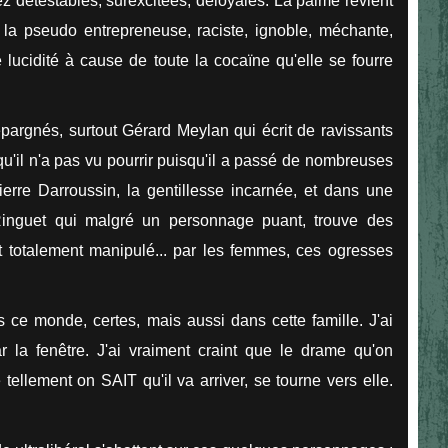
ez détestables, surexcitées, déloyales. La palme revient
 la pseudo entrepreneuse, raciste, ignoble, méchante,
lucidité à cause de toute la cocaïne qu'elle se fourre
pargnés, surtout Gérard Meylan qui écrit de ravissants
u'il n'a pas vu pourrir puisqu'il a passé de nombreuses
erre Darroussin, la gentillesse incarnée, et dans une
inguet qui malgré un personnage puant, trouve des
st totalement manipulé... par les femmes, ces ogresses
ns ce monde, certes, mais aussi dans cette famille. J'ai
ar la fenêtre. J'ai vraiment craint que le drame qu'on
 tellement on SAIT qu'il va arriver, se tourne vers elle.