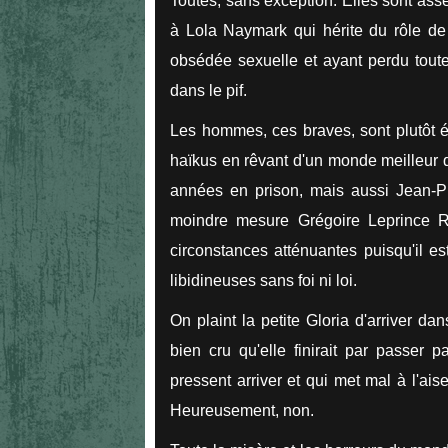
Toutes, sans exception. Elles sont ass
à Lola Naymark qui hérite du rôle de
obsédée sexuelle et ayant perdu toute 
dans le pif.
Les hommes, ces braves, sont plutôt é
haïkus en rêvant d'un monde meilleur q
années en prison, mais aussi Jean-Pi
moindre mesure Grégoire Leprince R
circonstances atténuantes puisqu'il e
libidineuses sans foi ni loi.
On plaint la petite Gloria d'arriver da
bien cru qu'elle finirait par passer p
pressent arriver et qui met mal à l'aise
Heureusement, non.