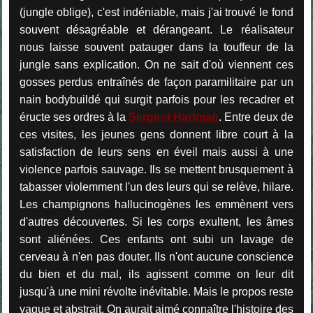
(jungle oblige), c'est indéniable, mais j'ai trouvé le fond
souvent désagréable et dérangeant. Le réalisateur
nous laisse souvent patauger dans la touffeur de la
jungle sans explication. On ne sait d'où viennent ces
gosses perdus entraînés de façon paramilitaire par un
nain bodybuildé qui surgit parfois pour les recadrer et
éructe ses ordres à la
Sergent Hartman
. Entre deux de
ces visites, les jeunes gens donnent libre court à la
satisfaction de leurs sens en éveil mais aussi à une
violence parfois sauvage. Ils se mettent brusquement à
tabasser violemment l'un des leurs qui se relève, hilare.
Les champignons hallucinogènes les emmènent vers
d'autres découvertes. Si les corps exultent, les âmes
sont aliénées. Ces enfants ont subi un lavage de
cerveau à n'en pas douter. Ils n'ont aucune conscience
du bien et du mal, ils agissent comme on leur dit
jusqu'à une mini révolte inévitable. Mais le propos reste
vague et abstrait. On aurait aimé connaître l'histoire des