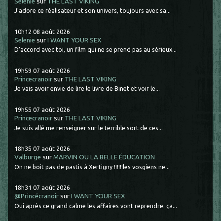
Selenie
sur
THE LAST VIKING
J'adore ce réalisateur et son univers, toujours avec sa...
10h12
08
août 2026
Selenie
sur
I WANT YOUR SEX
D'accord avec toi, un film qui ne se prend pas au sérieux...
19h59
07
août 2026
Princecranoir
sur
THE LAST VIKING
Je vais avoir envie de lire le livre de Binet et voir le...
19h55
07
août 2026
Princecranoir
sur
THE LAST VIKING
Je suis allé me renseigner sur le terrible sort de ces...
18h35
07
août 2026
Valburge
sur
MARVIN OU LA BELLE ÉDUCATION
On ne boit pas de pastis à Xertigny !!!!!!les vosgiens ne...
18h31
07
août 2026
@Princécranoir
sur
I WANT YOUR SEX
Oui après ce grand calme les affaires vont reprendre. ça...