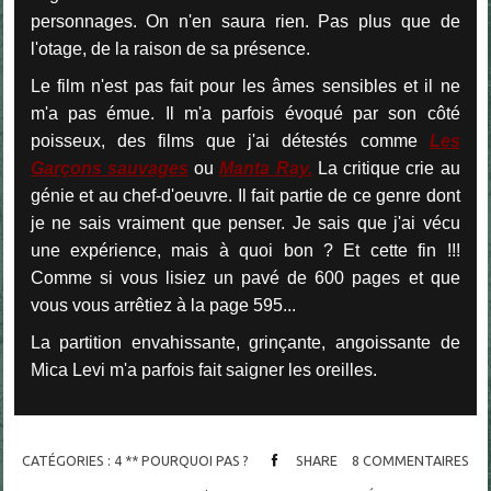
personnages. On n'en saura rien. Pas plus que de
l'otage, de la raison de sa présence.
Le film n'est pas fait pour les âmes sensibles et il ne
m'a pas émue. Il m'a parfois évoqué par son côté
poisseux, des films que j'ai détestés comme
Les
Garçons sauvages
ou
Manta Ray
.
La critique crie au
génie et au chef-d'oeuvre. Il fait partie de ce genre dont
je ne sais vraiment que penser. Je sais que j'ai vécu
une expérience, mais à quoi bon ? Et cette fin !!!
Comme si vous lisiez un pavé de 600 pages et que
vous vous arrêtiez à la page 595...
La partition envahissante, grinçante, angoissante de
Mica Levi m'a parfois fait saigner les oreilles.
CATÉGORIES :
4 ** POURQUOI PAS ?
SHARE
8
COMMENTAIRES