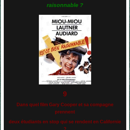
raisonnable ?
9
Dans quel film Gary Cooper et sa compagne
prennent
deux étudiants en stop qui se rendent en Californie
?