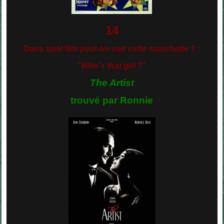
14
Dans quel film peut-on voir cette manchette ? :
"
Who's that girl
?"
The Artist
trouvé par Ronnie