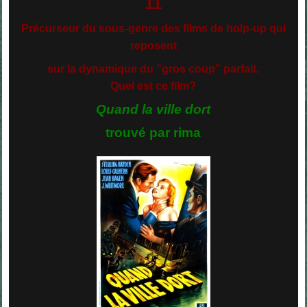
11
Précurseur du sous-genre des films de holp-up qui
reposent
sur la dynamique du "gros coup" parfait.
Quel est ce film?
Quand la ville dort
trouvé par rima