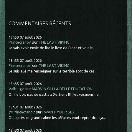
COMMENTAIRES RÉCENTS
19h59
07
août 2026
Princecranoir
sur
THE LAST VIKING
Je vais avoir envie de lire le livre de Binet et voir le...
19h55
07
août 2026
Princecranoir
sur
THE LAST VIKING
Je suis allé me renseigner sur le terrible sort de ces...
18h35
07
août 2026
Valburge
sur
MARVIN OU LA BELLE ÉDUCATION
On ne boit pas de pastis à Xertigny !!!!!!les vosgiens ne...
18h31
07
août 2026
@Princécranoir
sur
I WANT YOUR SEX
Oui après ce grand calme les affaires vont reprendre. ça...
18h30
07
août 2026