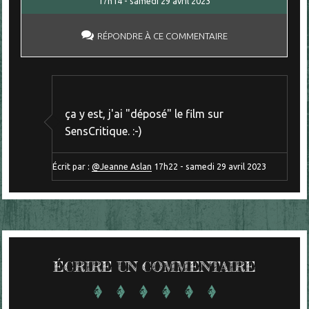
17h14
-
samedi 29
avril 2023
RÉPONDRE À CE COMMENTAIRE
ça y est, j'ai "déposé" le film sur
SensCritique. :-)
Écrit par :
@Jeanne Aslan
17h22
-
samedi 29
avril 2023
ÉCRIRE UN COMMENTAIRE