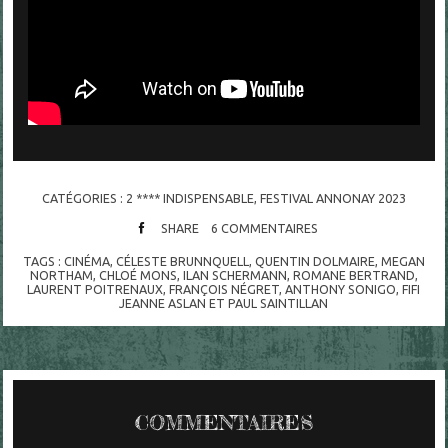
CATÉGORIES :
2 **** INDISPENSABLE
,
FESTIVAL ANNONAY 2023
SHARE
6
COMMENTAIRES
TAGS :
CINÉMA
,
CÉLESTE BRUNNQUELL
,
QUENTIN DOLMAIRE
,
MEGAN
NORTHAM
,
CHLOÉ MONS
,
ILAN SCHERMANN
,
ROMANE BERTRAND
,
LAURENT POITRENAUX
,
FRANÇOIS NÉGRET
,
ANTHONY SONIGO
,
FIFI
JEANNE ASLAN ET PAUL SAINTILLAN
COMMENTAIRES