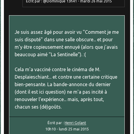
Écrit par :
@Dominique
13h41
-
mardi 26
mai 2015
Je suis assez âgé pour avoir vu "Comment je me
suis disputé" dans une salle obscure... et pour
m'y être copieusement ennuyé (alors que j'avais
beaucoup aimé "La Sentinelle"). :(
Cela m'a vacciné contre le cinéma de M.
Desplaieschiant... et contre une certaine critique
bien-pensante. La bande-annonce du dernier
(dont il est ici question) ne m'a pas incité à
renouveler l'expérience... mais, après tout,
chacun ses (dé)goûts.
Écrit par :
Henri Golant
10h10
-
lundi 25
mai 2015