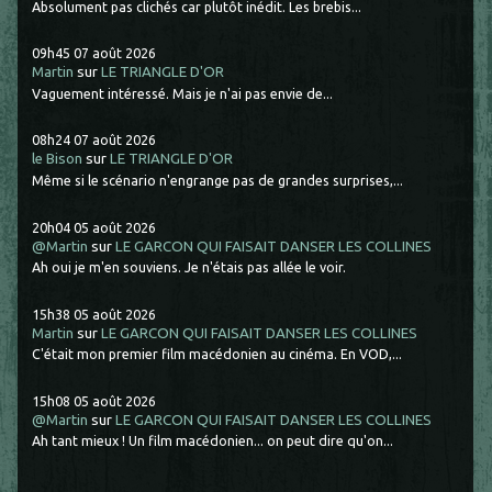
Absolument pas clichés car plutôt inédit. Les brebis...
09h45
07
août 2026
Martin
sur
LE TRIANGLE D'OR
Vaguement intéressé. Mais je n'ai pas envie de...
08h24
07
août 2026
le Bison
sur
LE TRIANGLE D'OR
Même si le scénario n'engrange pas de grandes surprises,...
20h04
05
août 2026
@Martin
sur
LE GARCON QUI FAISAIT DANSER LES COLLINES
Ah oui je m'en souviens. Je n'étais pas allée le voir.
15h38
05
août 2026
Martin
sur
LE GARCON QUI FAISAIT DANSER LES COLLINES
C'était mon premier film macédonien au cinéma. En VOD,...
15h08
05
août 2026
@Martin
sur
LE GARCON QUI FAISAIT DANSER LES COLLINES
Ah tant mieux ! Un film macédonien... on peut dire qu'on...