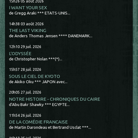
15h26
05
août 2026
I WANT YOUR SEX
de Gregg Araki *** ETATS-UNIS...
14h38
03
août 2026
THE LAST VIKING
de Anders Thomas Jensen **** DANEMARK...
12h10
29
juil. 2026
L'ODYSSÉE
de Christopher Nolan ***(*)...
15h57
28
juil. 2026
SOUS LE CIEL DE KYOTO
de Akiko Oku *** JAPON avec...
20h05
27
juil. 2026
NOTRE HISTOIRE - CHRONIQUES DU CAIRE
d'Abu Bakr Shawky *** EGYPTE...
11h54
26
juil. 2026
DE LA COMÉDIE FRANCAISE
de Martin Darondeau et Bertrand Usclat ***...
16h13
25
juil. 2026