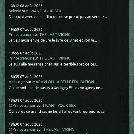
10h12
08
août 2026
Selenie
sur
I WANT YOUR SEX
D'accord avec toi, un film qui ne se prend pas au sérieux...
19h59
07
août 2026
Princecranoir
sur
THE LAST VIKING
Je vais avoir envie de lire le livre de Binet et voir le...
19h55
07
août 2026
Princecranoir
sur
THE LAST VIKING
Je suis allé me renseigner sur le terrible sort de ces...
18h35
07
août 2026
Valburge
sur
MARVIN OU LA BELLE ÉDUCATION
On ne boit pas de pastis à Xertigny !!!!!!les vosgiens ne...
18h31
07
août 2026
@Princécranoir
sur
I WANT YOUR SEX
Oui après ce grand calme les affaires vont reprendre. ça...
18h30
07
août 2026
@Princécranoir
sur
THE LAST VIKING