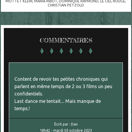
MOTTET KLEIN
,
MARIA RIBOT
,
DOMINIQUE RAYMOND
,
LE CIEL ROUGE
,
CHRISTIAN PETZOLD
COMMENTAIRES
Content de revoir tes petites chroniques qui
parlent en même temps de 2 ou 3 films un peu
confidentiels.
Last dance me tentait.... Mais manque de
temps.!
Écrit par :
Dan
18h42
-
mardi 03
octobre 2023