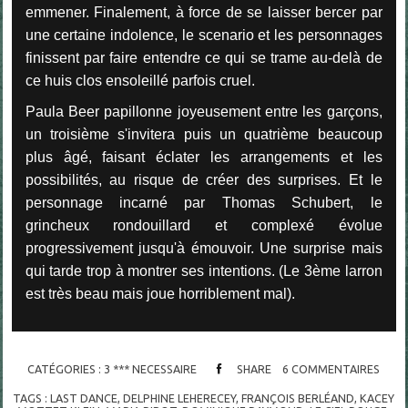
emmener. Finalement, à force de se laisser bercer par
une certaine indolence, le scenario et les personnages
finissent par faire entendre ce qui se trame au-delà de
ce huis clos ensoleillé parfois cruel.
Paula Beer papillonne joyeusement entre les garçons,
un troisième s'invitera puis un quatrième beaucoup
plus âgé, faisant éclater les arrangements et les
possibilités, au risque de créer des surprises. Et le
personnage incarné par
Thomas Schubert, le
grincheux rondouillard et complexé évolue
progressivement jusqu'à émouvoir. Une surprise mais
qui tarde trop à montrer ses intentions. (Le 3ème larron
est très beau mais joue horriblement mal).
CATÉGORIES :
3 *** NECESSAIRE
SHARE
6
COMMENTAIRES
TAGS :
LAST DANCE
,
DELPHINE LEHERECEY
,
FRANÇOIS BERLÉAND
,
KACEY