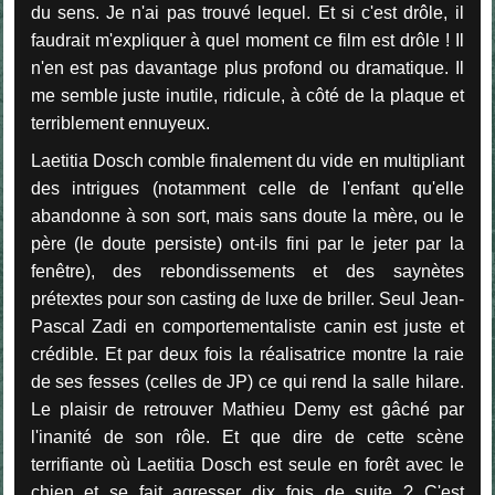
du sens. Je n'ai pas trouvé lequel. Et si c'est drôle, il
faudrait m'expliquer à quel moment ce film est drôle ! Il
n'en est pas davantage plus profond ou dramatique. Il
me semble juste inutile, ridicule, à côté de la plaque et
terriblement ennuyeux.
Laetitia Dosch comble finalement du vide en multipliant
des intrigues (notamment celle de l'enfant qu'elle
abandonne à son sort, mais sans doute la mère, ou le
père (le doute persiste) ont-ils fini par le jeter par la
fenêtre), des rebondissements et des saynètes
prétextes pour son casting de luxe de briller. Seul Jean-
Pascal Zadi en comportementaliste canin est juste et
crédible. Et par deux fois la réalisatrice montre la raie
de ses fesses (celles de JP) ce qui rend la salle hilare.
Le plaisir de retrouver Mathieu Demy est gâché par
l'inanité de son rôle. Et que dire de cette scène
terrifiante où Laetitia Dosch est seule en forêt avec le
chien et se fait agresser dix fois de suite ? C'est