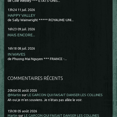
de Cole Webley *** ETATS-UNIS...
13h24
11
juil. 2026
HAPPY VALLEY
de Sally Wainwright ***** ROYAUME-UNI...
16h23
09
juil. 2026
MAIS ENCORE...
16h18
08
juil. 2026
IN WAVES
de Phuong Mai Nguyen *** FRANCE -...
COMMENTAIRES RÉCENTS
20h04
05
août 2026
@Martin
sur
LE GARCON QUI FAISAIT DANSER LES COLLINES
Ah oui je m'en souviens. Je n'étais pas allée le voir.
15h38
05
août 2026
Martin
sur
LE GARCON QUI FAISAIT DANSER LES COLLINES