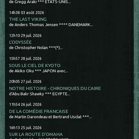
de Gregg Araki *** ETATS-UNIS...
14h38
03
août 2026
THE LAST VIKING
de Anders Thomas Jensen **** DANEMARK...
12h10
29
juil. 2026
L'ODYSSÉE
de Christopher Nolan ***(*)...
15h57
28
juil. 2026
SOUS LE CIEL DE KYOTO
de Akiko Oku *** JAPON avec...
20h05
27
juil. 2026
NOTRE HISTOIRE - CHRONIQUES DU CAIRE
d'Abu Bakr Shawky *** EGYPTE...
11h54
26
juil. 2026
DE LA COMÉDIE FRANCAISE
de Martin Darondeau et Bertrand Usclat ***...
16h13
25
juil. 2026
SUR LA ROUTE D'OMAHA