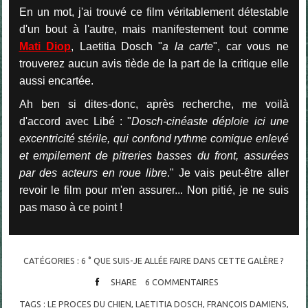
En un mot, j'ai trouvé ce film véritablement détestable
d'un bout à l'autre, mais manifestement tout comme
Mati Diop
, Laetitia Dosch "
a la carte
", car vous ne
trouverez aucun avis tiède de la part de la critique elle
aussi encartée.
Ah ben si dites-donc, après recherche, me voilà
d'accord avec Libé : "
Dosch-cinéaste déploie ici une
excentricité stérile, qui confond rythme comique enlevé
et empilement de pitreries basses du front, assurées
par des acteurs en roue libre
." Je vais peut-être aller
revoir le film pour m'en assurer... Non pitié, je ne suis
pas maso à ce point !
CATÉGORIES :
6 ° QUE SUIS-JE ALLÉE FAIRE DANS CETTE GALÈRE ?
SHARE
6
COMMENTAIRES
TAGS :
LE PROCES DU CHIEN
,
LAETITIA DOSCH
,
FRANÇOIS DAMIENS
,