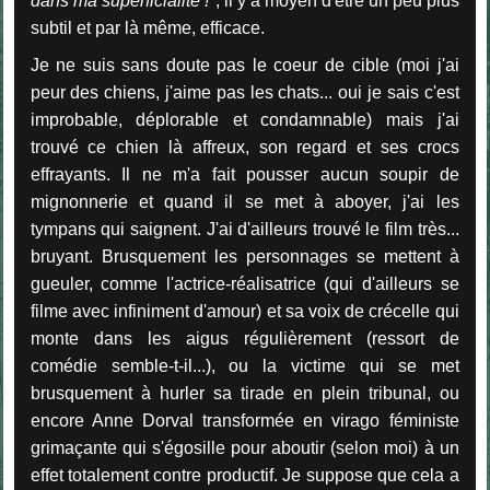
dans ma superficialité !
", il y a moyen d'être un peu plus
subtil et par là même, efficace.
Je ne suis sans doute pas le coeur de cible (moi j'ai
peur des chiens, j'aime pas les chats... oui je sais c'est
improbable, déplorable et condamnable) mais j'ai
trouvé ce chien là affreux, son regard et ses crocs
effrayants. Il ne m'a fait pousser aucun soupir de
mignonnerie et quand il se met à aboyer, j'ai les
tympans qui saignent. J'ai d'ailleurs trouvé le film très...
bruyant. Brusquement les personnages se mettent à
gueuler, comme l'actrice-réalisatrice (qui d'ailleurs se
filme avec infiniment d'amour) et sa voix de crécelle qui
monte dans les aigus régulièrement (ressort de
comédie semble-t-il...), ou la victime qui se met
brusquement à hurler sa tirade en plein tribunal, ou
encore Anne Dorval transformée en virago féministe
grimaçante qui s'égosille pour aboutir (selon moi) à un
effet totalement contre productif. Je suppose que cela a