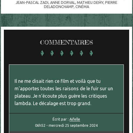
JEAN-PASCAL ZADI
,
ANNE DORVAL
,
MATHIEU DEMY
,
PIERRE
DELADONCHAMP
,
CINÉMA
COMMENTAIRES
Il ne me disait rien ce film et voilà que tu
m'apportes toutes les raisons de le fuir sur un
plateau. Je n'écoute plus guère les critiques
lambda. Le décalage est trop grand.
Écrit par :
Aifelle
06h52
-
mercredi 25
septembre 2024