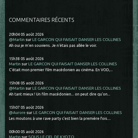
COMMENTAIRES RÉCENTS
20h04
05
août 2026
@Martin
sur
LE GARCON QUI FAISAIT DANSER LES COLLINES
Ah oui je m'en souviens. Je n'étais pas allée le voir.
15h38
05
août 2026
Martin
sur
LE GARCON QUI FAISAIT DANSER LES COLLINES
C'était mon premier film macédonien au cinéma. En VOD,...
15h08
05
août 2026
@Martin
sur
LE GARCON QUI FAISAIT DANSER LES COLLINES
Ah tant mieux ! Un film macédonien... on peut dire qu'on...
15h07
05
août 2026
@Aurore
sur
LE GARCON QUI FAISAIT DANSER LES COLLINES
Les moutons à une rave party c'est bien la première fois....
00h00
05
août 2026
Martin
sur
SOUS LE CIEL DE KYOTO