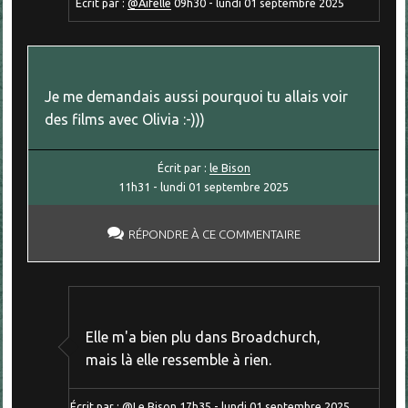
Écrit par :
@Aifelle
09h30
-
lundi 01
septembre 2025
Je me demandais aussi pourquoi tu allais voir
des films avec Olivia :-)))
Écrit par :
le Bison
11h31
-
lundi 01
septembre 2025
RÉPONDRE À CE COMMENTAIRE
Elle m'a bien plu dans Broadchurch,
mais là elle ressemble à rien.
Écrit par :
@Le Bison
17h35
-
lundi 01
septembre 2025