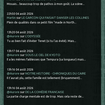
Mouais... beaucoup trop de pathos à mon goût. La scène...
22h50
04
août 2026
Martin
sur
LE GARCON QUI FAISAIT DANSER LES COLLINES
Plein de qualités dans ce petit film "made in North...
13h20
04
août 2026
@Aurore
sur
L'ODYSSÉE
Tu as bien fait d'éviter Tenet (si tu l'as évité). Mais...
13h17
04
août 2026
@Aurore
sur
SOUS LE CIEL DE KYOTO
Il a les mêmes faiblesses que Tempura (sa longueur) mais...
13h16
04
août 2026
@Aurore
sur
NOTRE HISTOIRE - CHRONIQUES DU CAIRE
Il t'aurait plu, cette famille est tellement (bruyamment)...
13h16
04
août 2026
@Aurore
sur
DE LA COMÉDIE FRANCAISE
La partie charge mentale est de trop. Mais cela reste de...