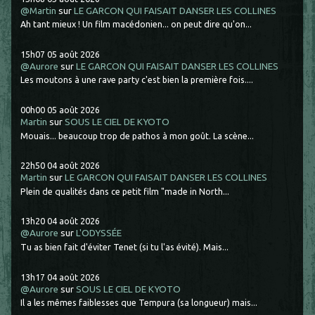
@Martin
sur
LE GARCON QUI FAISAIT DANSER LES COLLINES
Ah tant mieux ! Un film macédonien... on peut dire qu'on...
15h07
05
août 2026
@Aurore
sur
LE GARCON QUI FAISAIT DANSER LES COLLINES
Les moutons à une rave party c'est bien la première fois....
00h00
05
août 2026
Martin
sur
SOUS LE CIEL DE KYOTO
Mouais... beaucoup trop de pathos à mon goût. La scène...
22h50
04
août 2026
Martin
sur
LE GARCON QUI FAISAIT DANSER LES COLLINES
Plein de qualités dans ce petit film "made in North...
13h20
04
août 2026
@Aurore
sur
L'ODYSSÉE
Tu as bien fait d'éviter Tenet (si tu l'as évité). Mais...
13h17
04
août 2026
@Aurore
sur
SOUS LE CIEL DE KYOTO
Il a les mêmes faiblesses que Tempura (sa longueur) mais...