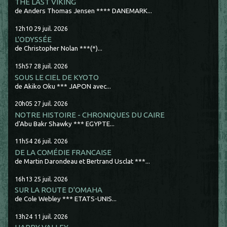
THE LAST VIKING
de Anders Thomas Jensen **** DANEMARK...
12h10
29
juil. 2026
L'ODYSSÉE
de Christopher Nolan ***(*)...
15h57
28
juil. 2026
SOUS LE CIEL DE KYOTO
de Akiko Oku *** JAPON avec...
20h05
27
juil. 2026
NOTRE HISTOIRE - CHRONIQUES DU CAIRE
d'Abu Bakr Shawky *** EGYPTE...
11h54
26
juil. 2026
DE LA COMÉDIE FRANCAISE
de Martin Darondeau et Bertrand Usclat ***...
16h13
25
juil. 2026
SUR LA ROUTE D'OMAHA
de Cole Webley *** ETATS-UNIS...
13h24
11
juil. 2026