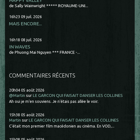
HAPPY VALLEY
de Sally Wainwright ***** ROYAUME-UNI...
16h23
09
juil. 2026
MAIS ENCORE...
16h18
08
juil. 2026
IN WAVES
de Phuong Mai Nguyen *** FRANCE -...
COMMENTAIRES RÉCENTS
20h04
05
août 2026
@Martin
sur
LE GARCON QUI FAISAIT DANSER LES COLLINES
Ah oui je m'en souviens. Je n'étais pas allée le voir.
15h38
05
août 2026
Martin
sur
LE GARCON QUI FAISAIT DANSER LES COLLINES
C'était mon premier film macédonien au cinéma. En VOD,...
15h08
05
août 2026