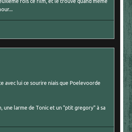
euxième fois ce film, et le trouve quand même
our...
te avec lui ce sourire niais que Poelevoorde
n, une larme de Tonic et un "ptit gregory" à sa