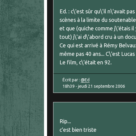
Ed. : c\'est sûr qu\'il n\'avait pas
scènes à la limite du soutenabl
et que (quiche comme j\'étais il y
tout) j\'ai d\'abord cru à un do
Ce qui est arrivé à Rémy Belvaux
même pas 40 ans... C\'est Lucas
Le film, c\'était en 92.
Écrit par :
@Ed
18h39
-
jeudi 21
septembre 2006
Rip...
c'est bien triste