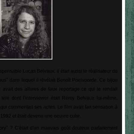
dispensable Lucas Belvaux, il était aussi le réalisateur du
ous" dans lequel il révélait Benoît Poelvoorde. Ce bijou
c avait des allures de faux reportage ce qui le rendait
 télé dont l'interviewer était Rémy Belvaux lui-même,
d qui commentait ses actes. Le film avait fait sensation à
1992 et était devenu une oeuvre culte.
gory" ? C'était d'un mauvais goût douteux parfaitement