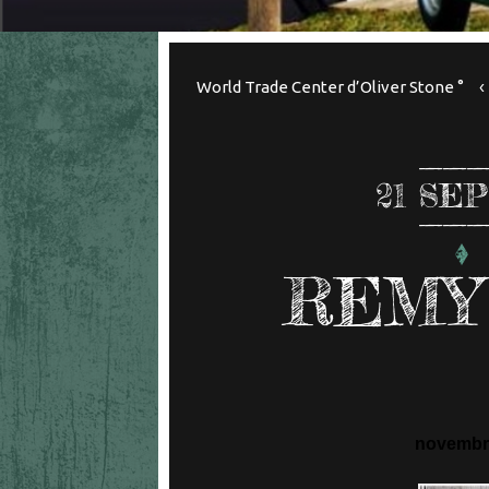
World Trade Center d’Oliver Stone °
21
SEP
REMY
novembre