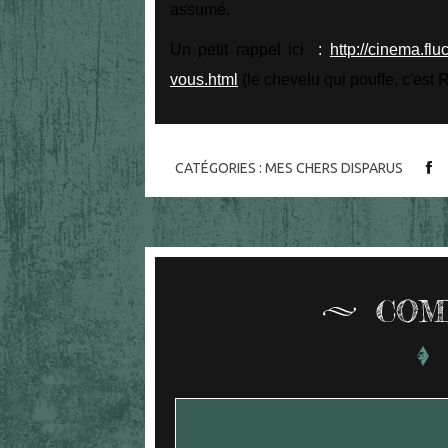
assumé.
Un petit rappel ici
:
http://cinema.fl
vous.html
(le chevelu qui pouffe, c'est 
CATÉGORIES :
MES CHERS DISPARUS
COM