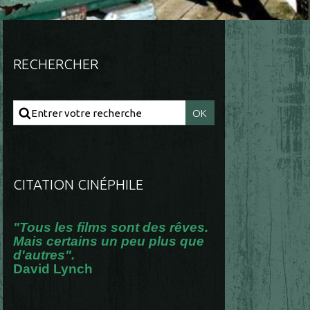
RECHERCHER
CITATION CINÉPHILE
"Tous les films sont des rêves.
Mais certains un peu plus que
d'autres".
David Lynch