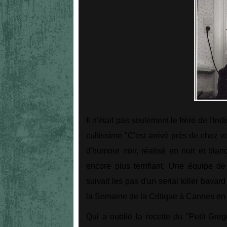
Il n'était pas seulement le frère de l'in
cultissime "C'est arrivé près de chez v
d'humour noir, réalisé en noir et blan
encore plus terrifiant. Une équipe de
suivait les pas d'un serial killer bavar
la Semaine de la Critique à Cannes en 
Qui a oublié la recette du "Petit Gre