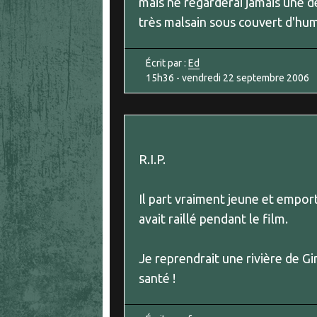
mais ne regarderai jamais une d
très malsain sous couvert d'hum
Écrit par :
Ed
15h36
-
vendredi 22
septembre 2006
R.I.P.
Il part vraiment jeune et empor
avait raillé pendant le film.
Je reprendrait une rivière de Gi
santé !