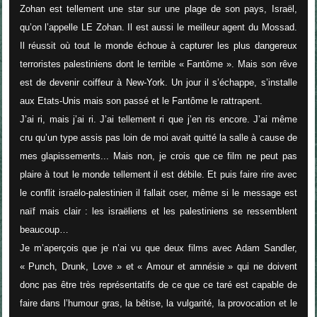
Zohan est tellement une star sur une plage de son pays, Israël,
qu’on l’appelle LE Zohan. Il est aussi le meilleur agent du Mossad.
Il réussit où tout le monde échoue à capturer les plus dangereux
terroristes palestiniens dont le terrible « Fantôme ». Mais son rêve
est de devenir coiffeur à New-York. Un jour il s’échappe, s’installe
aux Etats-Unis mais son passé et le Fantôme le rattrapent.
J’ai ri, mais j’ai ri. J’ai tellement ri que j’en ris encore. J’ai même
cru qu’un type assis pas loin de moi avait quitté la salle à cause de
mes glapissements... Mais non, je crois que ce film ne peut pas
plaire à tout le monde tellement il est débile. Et puis faire rire avec
le conflit israëlo-palestinien il fallait oser, même si le message est
naïf mais clair : les israëliens et les palestiniens se ressemblent
beaucoup…
Je m’aperçois que je n’ai vu que deux films avec Adam Sandler,
« Punch, Drunk, Love » et « Amour et amnésie » qui ne doivent
donc pas être très représentatifs de ce que ce taré est capable de
faire dans l’humour gras, la bêtise, la vulgarité, la provocation et le