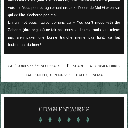
des guests stars (une star du tennis, une chanteuse à forte
poitrine
voix…). Vous pourrez également rire aux dépens de Mel Gibson sur
qui ce film s’acharne pas mal.
En un mot vous l’aurez compris ce « You don’t mess with the
Zohan » (titre original) ne fait pas dans la dentelle mais tant
mieux
pis, s’en payer une bonne tranche même pas light, ça fait
foutrement
du bien !
CATÉGORIES :
3 *** NECESSAIRE
SHARE
14
COMMENTAIRES
TAGS :
RIEN QUE POUR VOS CHEVEUX
,
CINÉMA
COMMENTAIRES