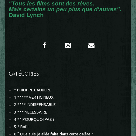
"Tous les films sont des rêves.
Mais certains un peu plus que d'autres".
David Lynch
CATÉGORIES
* PHILIPPE CAUBERE
1 ***** VERTIGINEUX
2 **** INDISPENSABLE
3 *** NECESSAIRE
4 ** POURQUOI PAS ?
5 * Bof !
6 ° Que suis-je allée faire dans cette galère ?