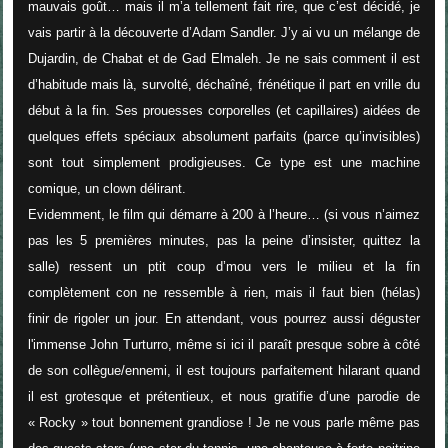
mauvais goût… mais il m’a tellement fait rire, que c’est décidé, je
vais partir à la découverte d’Adam Sandler. J’y ai vu un mélange de
Dujardin, de Chabat et de Gad Elmaleh. Je ne sais comment il est
d’habitude mais là, survolté, déchaîné, frénétique il part en vrille du
début à la fin. Ses prouesses corporelles (et capillaires) aidées de
quelques effets spéciaux absolument parfaits (parce qu’invisibles)
sont tout simplement prodigieuses. Ce type est une machine
comique, un clown délirant.
Evidemment, le film qui démarre à 200 à l’heure… (si vous n’aimez
pas les 5 premières minutes, pas la peine d’insister, quittez la
salle) ressent un ptit coup d’mou vers le milieu et la fin
complètement con ne ressemble à rien, mais il faut bien (hélas)
finir de rigoler un jour. En attendant, vous pourrez aussi déguster
l'immense John Turturro, même si ici il paraît presque sobre à côté
de son collègue/ennemi, il est toujours parfaitement hilarant quand
il est grotesque et prétentieux, et nous gratifie d’une parodie de
« Rocky » tout bonnement grandiose ! Je ne vous parle même pas