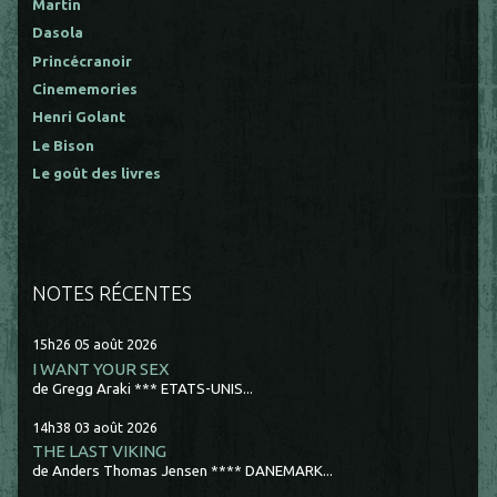
Martin
Dasola
Princécranoir
Cinememories
Henri Golant
Le Bison
Le goût des livres
NOTES RÉCENTES
15h26
05
août 2026
I WANT YOUR SEX
de Gregg Araki *** ETATS-UNIS...
14h38
03
août 2026
THE LAST VIKING
de Anders Thomas Jensen **** DANEMARK...