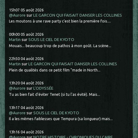
15h07
05
août 2026
@Aurore
sur
LE GARCON QUI FAISAIT DANSER LES COLLINES
Les moutons à une rave party c'est bien la première fois....
00h00
05
août 2026
Martin
sur
SOUS LE CIEL DE KYOTO
Mouais... beaucoup trop de pathos à mon goût. La scène...
22h50
04
août 2026
Martin
sur
LE GARCON QUI FAISAIT DANSER LES COLLINES
Plein de qualités dans ce petit film "made in North...
13h20
04
août 2026
@Aurore
sur
L'ODYSSÉE
Tu as bien fait d'éviter Tenet (si tu l'as évité). Mais...
13h17
04
août 2026
@Aurore
sur
SOUS LE CIEL DE KYOTO
Il a les mêmes faiblesses que Tempura (sa longueur) mais...
13h16
04
août 2026
@Aurore
sur
NOTRE HISTOIRE - CHRONIQUES DU CAIRE