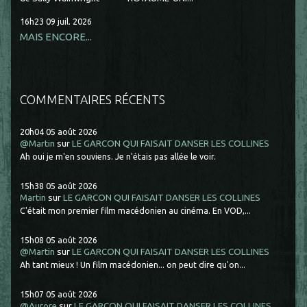
16h23
09
juil. 2026
MAIS ENCORE...
COMMENTAIRES RÉCENTS
20h04
05
août 2026
@Martin
sur
LE GARCON QUI FAISAIT DANSER LES COLLINES
Ah oui je m'en souviens. Je n'étais pas allée le voir.
15h38
05
août 2026
Martin
sur
LE GARCON QUI FAISAIT DANSER LES COLLINES
C'était mon premier film macédonien au cinéma. En VOD,...
15h08
05
août 2026
@Martin
sur
LE GARCON QUI FAISAIT DANSER LES COLLINES
Ah tant mieux ! Un film macédonien... on peut dire qu'on...
15h07
05
août 2026
@Aurore
sur
LE GARCON QUI FAISAIT DANSER LES COLLINES