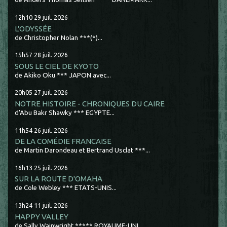
12h10
29
juil. 2026
L'ODYSSÉE
de Christopher Nolan ***(*)...
15h57
28
juil. 2026
SOUS LE CIEL DE KYOTO
de Akiko Oku *** JAPON avec...
20h05
27
juil. 2026
NOTRE HISTOIRE - CHRONIQUES DU CAIRE
d'Abu Bakr Shawky *** EGYPTE...
11h54
26
juil. 2026
DE LA COMÉDIE FRANCAISE
de Martin Darondeau et Bertrand Usclat ***...
16h13
25
juil. 2026
SUR LA ROUTE D'OMAHA
de Cole Webley *** ETATS-UNIS...
13h24
11
juil. 2026
HAPPY VALLEY
de Sally Wainwright ***** ROYAUME-UNI...