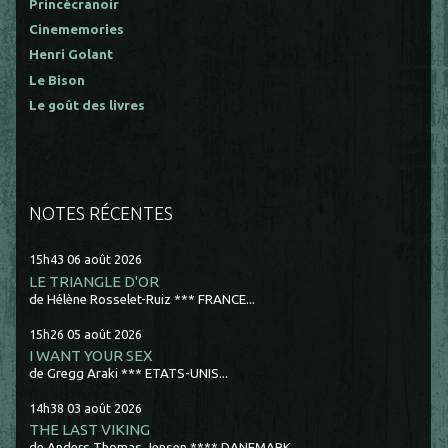
Princécranoir
Cinememories
Henri Golant
Le Bison
Le goût des livres
NOTES RÉCENTES
15h43
06
août 2026
LE TRIANGLE D'OR
de Hélène Rosselet-Ruiz *** FRANCE...
15h26
05
août 2026
I WANT YOUR SEX
de Gregg Araki *** ETATS-UNIS...
14h38
03
août 2026
THE LAST VIKING
de Anders Thomas Jensen **** DANEMARK...