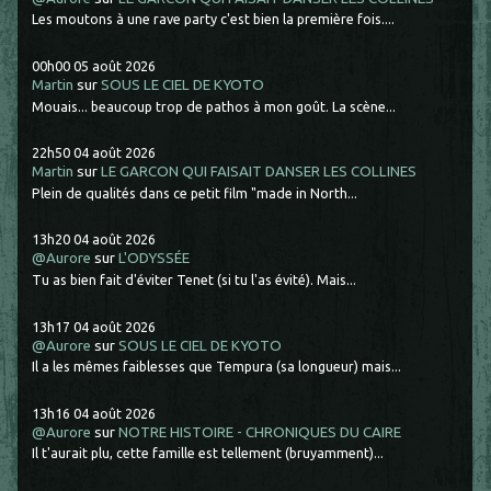
Les moutons à une rave party c'est bien la première fois....
00h00
05
août 2026
Martin
sur
SOUS LE CIEL DE KYOTO
Mouais... beaucoup trop de pathos à mon goût. La scène...
22h50
04
août 2026
Martin
sur
LE GARCON QUI FAISAIT DANSER LES COLLINES
Plein de qualités dans ce petit film "made in North...
13h20
04
août 2026
@Aurore
sur
L'ODYSSÉE
Tu as bien fait d'éviter Tenet (si tu l'as évité). Mais...
13h17
04
août 2026
@Aurore
sur
SOUS LE CIEL DE KYOTO
Il a les mêmes faiblesses que Tempura (sa longueur) mais...
13h16
04
août 2026
@Aurore
sur
NOTRE HISTOIRE - CHRONIQUES DU CAIRE
Il t'aurait plu, cette famille est tellement (bruyamment)...