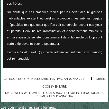
ses frères.
Nul doute que ces pratiques régies par les certitudes religieuses
inébranlables existent et qu'elles provoquent les mêmes dégâts
irréparables tels que ceux que l'on voit se dérouler devant nos yeux
stupéfaits. Deux heures d'obstination et d'acharnement minutieux
et mais aussi de se jeter constamment dans la gueule du loup sont
parfois éprouvants pour le spectateur.
L'actrice Sibel Kekilli (qui porte admirablement bien son prénom)
est remarquable.
CATÉGORIES :
3 *** NECESSAIRE
,
FESTIVAL ANNONAY 2011
SHARE
0
COMMENTAIRE
TAGS :
WHEN WE LEAVE DE FEO ALADAG
,
FESTIVAL INTERNATIONAL DU
PREMIER FILM D'ANNONAY
Les commentaires sont fermés.