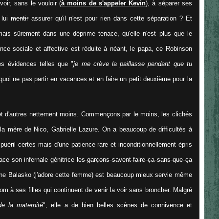
voir, sans le vouloir (
à moins de s'appeler Kevin
), à séparer ses
 lui
mentir
assurer qu'il n'est pour rien dans cette séparation ? Et
is sûrement dans une déprime tenace, qu'elle n'est plus que le
nce sociale et affective est réduite à néant, le papa, ce Robinson
s évidences telles que "
je me crève la paillasse pendant que tu
quoi ne pas partir en vacances et en faire un petit deuxième pour la
et d'autres nettement moins. Commençons par le moins, les clichés
 la mère de Nico, Gabrielle Lazure. On a beaucoup de difficultés à
ril certes mais d'une patience rare et inconditionnellement épris
ace son infernale génitrice
les garçons savent faire ça sans que ça
ane Balasko (j'adore cette femme) est beaucoup mieux servie même
nom à ses filles qui continuent de venir la voir sans broncher. Malgré
e la maternité
", elle a de bien belles scènes de connivence et