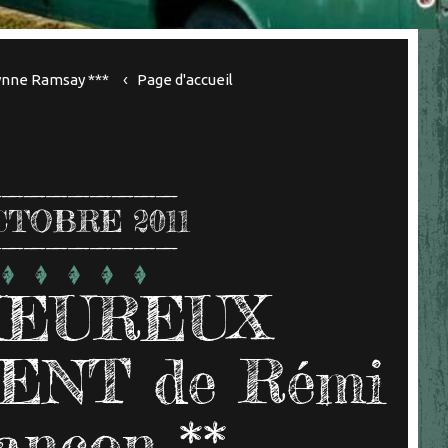
nne Ramsay ***
Page d'accueil
CTOBRE 2011
HEUREUX
NT de Rémi
ançon **