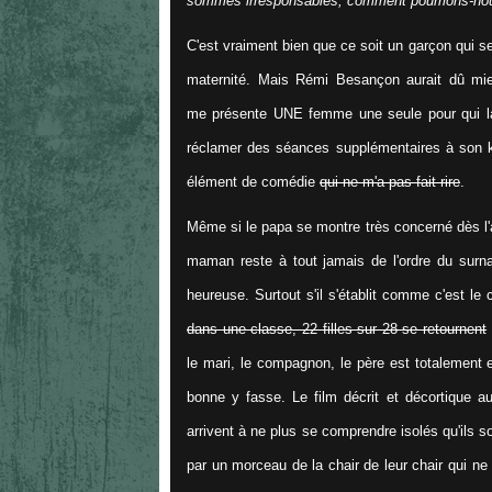
sommes irresponsables, comment pourrions-nous
C'est vraiment bien que ce soit un garçon qui s
maternité. Mais Rémi Besançon aurait dû mieu
me présente UNE femme une seule pour qui la 
réclamer des séances supplémentaires à son kyn
élément de comédie
qui ne m'a pas fait rire
.
Même si le papa se montre très concerné dès l'a
maman reste à tout jamais de l'ordre du surna
heureuse. Surtout s'il s'établit comme c'est le 
dans une classe, 22 filles sur 28 se retournent
le mari, le compagnon, le père est totalement 
bonne y fasse. Le film décrit et décortique au
arrivent à ne plus se comprendre isolés qu'ils 
par un morceau de la chair de leur chair qui ne 