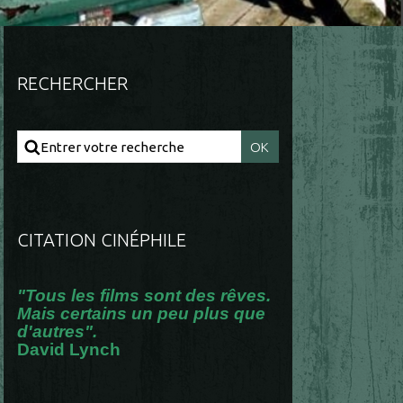
RECHERCHER
CITATION CINÉPHILE
"Tous les films sont des rêves.
Mais certains un peu plus que
d'autres".
David Lynch