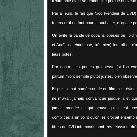
d'harmonie avec sa grande fille perdue cheveux
Par ailleurs, le fait que Nico (vendeur de DVD
temps qu'il ne faut pour le souhaiter, m'agace 
On évite la bande de copains obèses ou libidin
et Anaïs (la chanteuse, très bien) font office d
leurs potes.
Par contre, les parties grossesse (si l'on ex
partum m'ont semblé plutôt justes, bien observé
Et puis l'atout numéro un de ce film c'est évid
ne m'avait jamais convaincue jusque là et que 
jamais procréé ce qui prouve qu'elle est une
complices à un point qu'on les croirait ensemble
titres de DVD interposés sont très réussies, dr