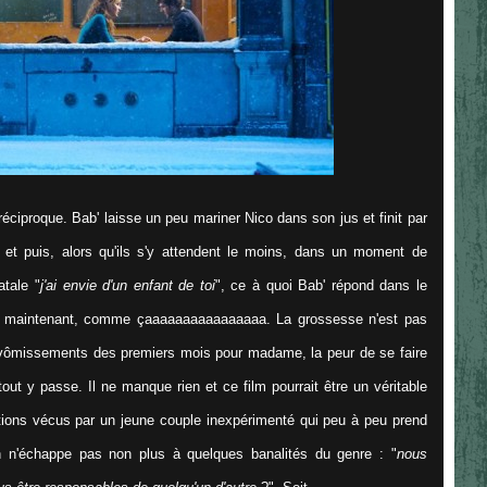
éciproque. Bab' laisse un peu mariner Nico dans son jus et finit par
 et puis, alors qu'ils s'y attendent le moins, dans un moment de
atale "
j'ai envie d'un enfant de toi
", ce à quoi Bab' répond dans le
e, maintenant, comme çaaaaaaaaaaaaaaaa. La grossesse n'est pas
s vômissements des premiers mois pour madame, la peur de se faire
tout y passe. Il ne manque rien et ce film pourrait être un véritable
tions vécus par un jeune couple inexpérimenté qui peu à peu prend
n n'échappe pas non plus à quelques banalités du genre : "
nous