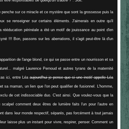
 être responsables de quelqu'un d'autre
?". Soit.
e penche sur ce miracle et ce mystère que sont la grossesse puis la
x se renseigner sur certains éléments. J'aimerais en outre qu'il
rééducation périnéale a été un motif de jouissance au point d'en
é !!! Bon, passons sur les aberrations, il s'agit peut-être là d'un
pparition de l'ange blond, ce qui se passe entre un nourrisson et sa
turel... malgré Laurence Pernoud et autres tyrans de la maternité
cas ici, entre Léa
aujourd'hui je pense que si une instit' appelle Léa
et sa maman, un lien que l'on peut qualifier de fusionnel. L'homme,
exclu de cet indissociable duo. C'est ainsi. Que voulez-vous que la
 scalpel comment deux êtres de lumière faits l'un pour l'autre en
sont dans leur monde respectif, séparés, pas forcément à tout jamais
leur laisse plus un instant pour vivre, respirer, penser. Comment un