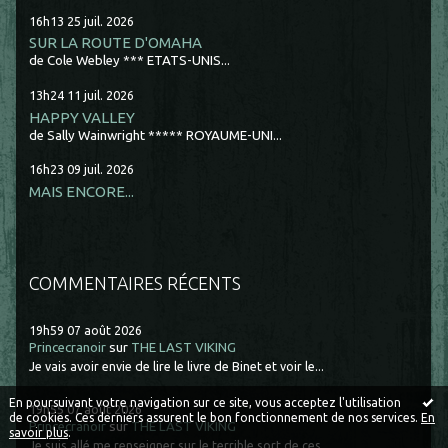
16h13
25
juil. 2026
SUR LA ROUTE D'OMAHA
de Cole Webley *** ETATS-UNIS...
13h24
11
juil. 2026
HAPPY VALLEY
de Sally Wainwright ***** ROYAUME-UNI...
16h23
09
juil. 2026
MAIS ENCORE...
COMMENTAIRES RÉCENTS
19h59
07
août 2026
Princecranoir
sur
THE LAST VIKING
Je vais avoir envie de lire le livre de Binet et voir le...
En poursuivant votre navigation sur ce site, vous acceptez l'utilisation
19h55
07
août 2026
de cookies. Ces derniers assurent le bon fonctionnement de nos services.
En
Princecranoir
sur
THE LAST VIKING
savoir plus
.
Je suis allé me renseigner sur le terrible sort de ces...