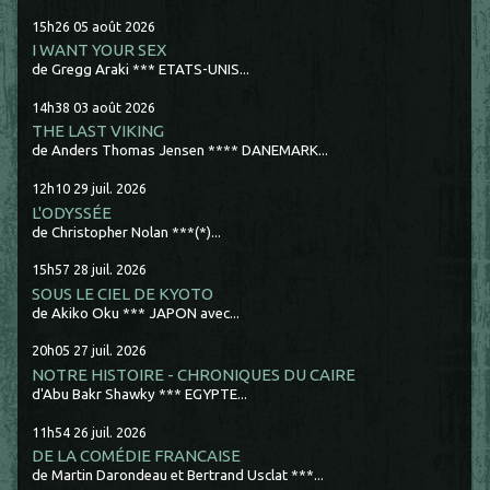
15h26
05
août 2026
I WANT YOUR SEX
de Gregg Araki *** ETATS-UNIS...
14h38
03
août 2026
THE LAST VIKING
de Anders Thomas Jensen **** DANEMARK...
12h10
29
juil. 2026
L'ODYSSÉE
de Christopher Nolan ***(*)...
15h57
28
juil. 2026
SOUS LE CIEL DE KYOTO
de Akiko Oku *** JAPON avec...
20h05
27
juil. 2026
NOTRE HISTOIRE - CHRONIQUES DU CAIRE
d'Abu Bakr Shawky *** EGYPTE...
11h54
26
juil. 2026
DE LA COMÉDIE FRANCAISE
de Martin Darondeau et Bertrand Usclat ***...