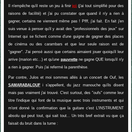
Il n'empêche qu'il reste un jeu à finir
ici
(j'ai tout simplifié pour des
raisons de facilité) et j'ai pu constater que quand il n'y a rien à
gagner, certains ne viennent même pas ! Pfff, j'ai fait. En fait j'en
suis venue à penser qu'il y avait des "professionnels des jeux" sur
Internet qui se fichent comme d'une guigne de gagner des places
de cinéma ou des carambars et que leur seule raison est de
"gagner". J'ai pensé aussi que certains aimaient jouer quoiqu'il leur
arrive (marion etc...) et qu'une
pauvrette
ne gagne QUE lorsqu'il n'y
a rien à gagner. Puis j'ai refermé la parenthèse.
Par contre, Julos et moi sommes allés à un concert de Ouf, les
SAMARABALOUF
i s'appellent, du jazz manouche qu'ils disent
mais pas vraiment j'ai trouvé. C'est surtout, des "oufs" comme leur
titre l'indique qui font de la musique avec trois instruments et qui
m'ont donné la confirmation que la guitare c'est L'INSTRUMENT
absolu qui peut tout, qui sait tout... Un très bref extrait vu que ça
faisait du bruit dans la turne :