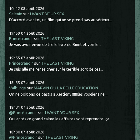
10h12
08
août 2026
Selenie
sur
I WANT YOUR SEX
D'accord avec toi, un film qui ne se prend pas au sérieux...
19h59
07
août 2026
Princecranoir
sur
THE LAST VIKING
Je vais avoir envie de lire le livre de Binet et voir le...
19h55
07
août 2026
Princecranoir
sur
THE LAST VIKING
Je suis allé me renseigner sur le terrible sort de ces...
18h35
07
août 2026
Valburge
sur
MARVIN OU LA BELLE ÉDUCATION
On ne boit pas de pastis à Xertigny !!!!!!les vosgiens ne...
18h31
07
août 2026
@Princécranoir
sur
I WANT YOUR SEX
Oui après ce grand calme les affaires vont reprendre. ça...
18h30
07
août 2026
@Princécranoir
sur
THE LAST VIKING