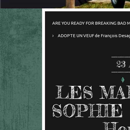
ARE YOU READY FOR BREAKING BAD M
ADOPTE UN VEUF de François Desag
23
LES MA
SOPHIE d
Hon