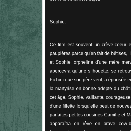
Sophie.
Ce film est souvent un crève-coeur e
paupières parce qu'en fait de bêtises, il 
et Sophie, orpheline d'une mère merv
apercevra qu'une silhouette, se retro
Fichini que son père veuf, a épousée e
la martyrise en bonne adepte du châti
cet âge, Sophie, vaillante, courageuse
d'une fillette lorsqu'elle peut de nouv
parfaites petites cousines Camille et 
apparaîtra en rêve en brave cow-