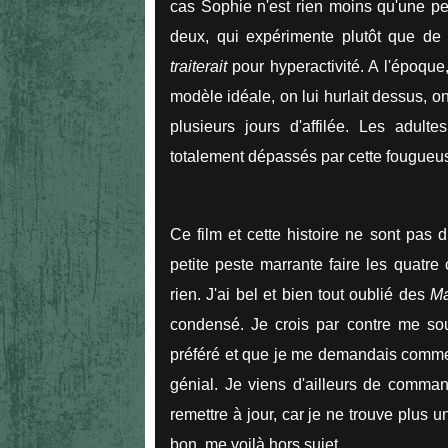
cas Sophie n'est rien moins qu'une pe
deux, qui expérimente plutôt que de 
traiterait
pour hyperactivité. A l'époque,
modèle idéale, on lui hurlait dessus, on
plusieurs jours d'affilée. Les adult
totalement dépassés par cette fougueu
Ce film et cette histoire ne sont pas 
petite peste marrante faire les quatre
rien. J'ai bel et bien tout oublié des
Ma
condensé. Je crois par contre me so
préféré et que je me demandais comment
génial. Je viens d'ailleurs de comman
remettre à jour, car je ne trouve plus
bon, me voilà hors sujet.