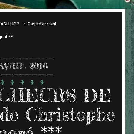
ASH UP ?
Page d'accueil
nat **
AVRIL 2016
LHEURS DE
e Christophe
oré ***