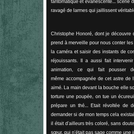
fantomatique et évanescente... scène 
ravagé de larmes qui jaillissent véritab
Christophe Honoré, dont je découvre q
prend à merveille pour nous conter les 
la caméra et saisir des instants de co
réjouissants. Il a aussi fait interve
animation, ce qui fait pousser
même accompagnée de cet astre de lum
aimé. La main devant la bouche elle sou
torture une poupée, on tue un écureui
prépare un thé... Etait révoltée de 
demander si de mon temps cela existai
il était d'ailleurs très coloré, sans dou
sœur, qui n'était pas sage comme une 