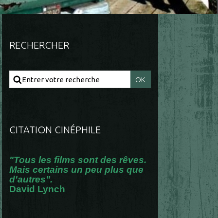
RECHERCHER
CITATION CINÉPHILE
"Tous les films sont des rêves.
Mais certains un peu plus que
d'autres".
David Lynch