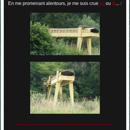
En me promenant alentours, je me suis crue
ic
i
ou
là
... :
....................................................................