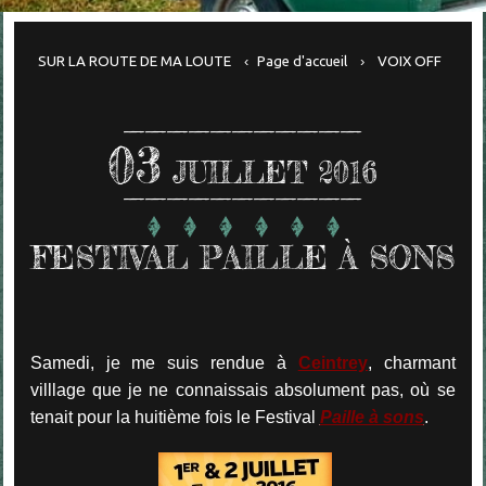
SUR LA ROUTE DE MA LOUTE
Page d'accueil
VOIX OFF
03
JUILLET 2016
FESTIVAL PAILLE À SONS
Samedi, je me suis rendue à
Ceintrey
, charmant
villlage que je ne connaissais absolument pas, où se
tenait pour la huitième fois le Festival
Paille à sons
.