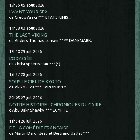
15h26
05
août 2026
I WANT YOUR SEX
de Gregg Araki *** ETATS-UNIS...
14h38
03
août 2026
THE LAST VIKING
de Anders Thomas Jensen **** DANEMARK...
12h10
29
juil. 2026
L'ODYSSÉE
de Christopher Nolan ***(*)...
15h57
28
juil. 2026
SOUS LE CIEL DE KYOTO
de Akiko Oku *** JAPON avec...
20h05
27
juil. 2026
NOTRE HISTOIRE - CHRONIQUES DU CAIRE
d'Abu Bakr Shawky *** EGYPTE...
11h54
26
juil. 2026
DE LA COMÉDIE FRANCAISE
de Martin Darondeau et Bertrand Usclat ***...