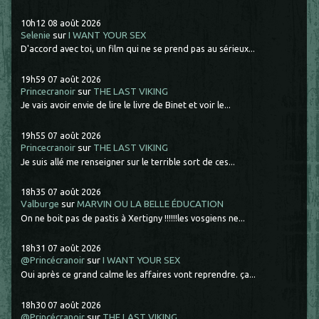
10h12
08
août 2026
Selenie
sur
I WANT YOUR SEX
D'accord avec toi, un film qui ne se prend pas au sérieux...
19h59
07
août 2026
Princecranoir
sur
THE LAST VIKING
Je vais avoir envie de lire le livre de Binet et voir le...
19h55
07
août 2026
Princecranoir
sur
THE LAST VIKING
Je suis allé me renseigner sur le terrible sort de ces...
18h35
07
août 2026
Valburge
sur
MARVIN OU LA BELLE ÉDUCATION
On ne boit pas de pastis à Xertigny !!!!!!les vosgiens ne...
18h31
07
août 2026
@Princécranoir
sur
I WANT YOUR SEX
Oui après ce grand calme les affaires vont reprendre. ça...
18h30
07
août 2026
@Princécranoir
sur
THE LAST VIKING