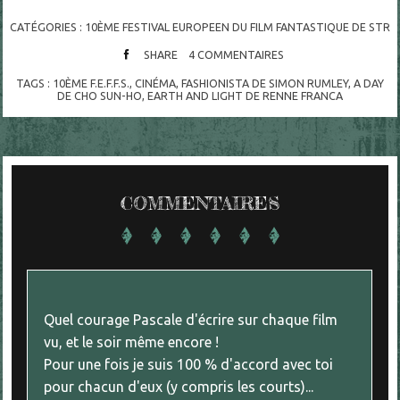
CATÉGORIES :
10ÈME FESTIVAL EUROPEEN DU FILM FANTASTIQUE DE STR
SHARE
4
COMMENTAIRES
TAGS :
10ÈME F.E.F.F.S.
,
CINÉMA
,
FASHIONISTA DE SIMON RUMLEY
,
A DAY
DE CHO SUN-HO
,
EARTH AND LIGHT DE RENNE FRANCA
COMMENTAIRES
Quel courage Pascale d'écrire sur chaque film
vu, et le soir même encore !
Pour une fois je suis 100 % d'accord avec toi
pour chacun d'eux (y compris les courts)...