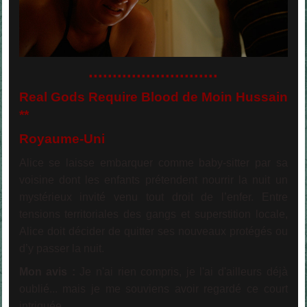
...........................
Real Gods Require Blood de Moin Hussain
**
Royaume-Uni
Alice se laisse embarquer comme baby-sitter par sa
voisine dont les enfants prétendent nourrir la nuit un
mystérieux invité venu tout droit de l’enfer. Entre
tensions territoriales des gangs et superstition locale,
Alice doit décider de quitter ses nouveaux protégés ou
d’y passer la nuit.
Mon avis :
Je n'ai rien compris, je l'ai d'ailleurs déjà
oublié... mais je me souviens avoir regardé ce court
intriguée.