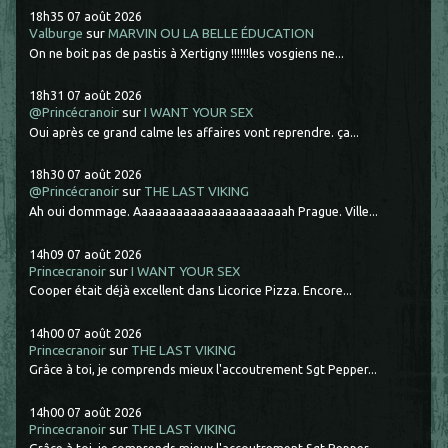
18h35
07
août 2026
Valburge
sur
MARVIN OU LA BELLE ÉDUCATION
On ne boit pas de pastis à Xertigny !!!!!!les vosgiens ne...
18h31
07
août 2026
@Princécranoir
sur
I WANT YOUR SEX
Oui après ce grand calme les affaires vont reprendre. ça...
18h30
07
août 2026
@Princécranoir
sur
THE LAST VIKING
Ah oui dommage. Aaaaaaaaaaaaaaaaaaaaaah Prague. Ville...
14h09
07
août 2026
Princecranoir
sur
I WANT YOUR SEX
Cooper était déjà excellent dans Licorice Pizza. Encore...
14h00
07
août 2026
Princecranoir
sur
THE LAST VIKING
Grâce à toi, je comprends mieux l'accoutrement Sgt Pepper...
14h00
07
août 2026
Princecranoir
sur
THE LAST VIKING