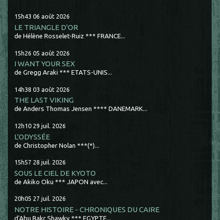
15h43
06
août 2026
LE TRIANGLE D'OR
de Hélène Rosselet-Ruiz *** FRANCE...
15h26
05
août 2026
I WANT YOUR SEX
de Gregg Araki *** ETATS-UNIS...
14h38
03
août 2026
THE LAST VIKING
de Anders Thomas Jensen **** DANEMARK...
12h10
29
juil. 2026
L'ODYSSÉE
de Christopher Nolan ***(*)...
15h57
28
juil. 2026
SOUS LE CIEL DE KYOTO
de Akiko Oku *** JAPON avec...
20h05
27
juil. 2026
NOTRE HISTOIRE - CHRONIQUES DU CAIRE
d'Abu Bakr Shawky *** EGYPTE...