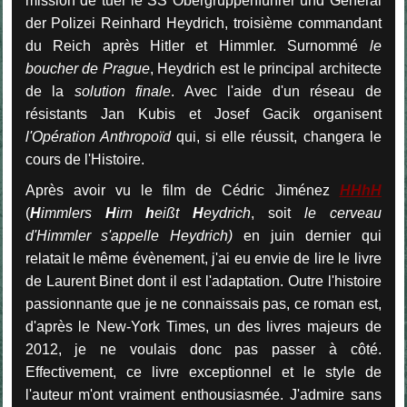
mission de tuer le SS Obergruppenführer und General
der Polizei Reinhard Heydrich, troisième commandant
du Reich après Hitler et Himmler. Surnommé
le
boucher de Prague
, Heydrich est le principal architecte
de la
solution finale
. Avec l'aide d'un réseau de
résistants Jan Kubis et Josef Gacik organisent
l'Opération Anthropoïd
qui, si elle réussit, changera le
cours de l'Histoire.
Après avoir vu le film de Cédric Jiménez
HHhH
(
H
immlers
H
irn
h
eißt
H
eydrich
, soit
le cerveau
d'Himmler s'appelle Heydrich)
en juin dernier qui
relatait le même évènement, j'ai eu envie de lire le livre
de Laurent Binet dont il est l'adaptation. Outre l'histoire
passionnante que je ne connaissais pas, ce roman est,
d'après le New-York Times, un des livres majeurs de
2012, je ne voulais donc pas passer à côté.
Effectivement, ce livre exceptionnel et le style de
l'auteur m'ont vraiment enthousiasmée. J'admire sans