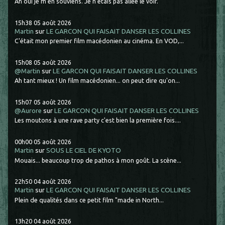
Ah oui je m'en souviens. Je n'étais pas allée le voir.
15h38
05
août 2026
Martin
sur
LE GARCON QUI FAISAIT DANSER LES COLLINES
C'était mon premier film macédonien au cinéma. En VOD,...
15h08
05
août 2026
@Martin
sur
LE GARCON QUI FAISAIT DANSER LES COLLINES
Ah tant mieux ! Un film macédonien... on peut dire qu'on...
15h07
05
août 2026
@Aurore
sur
LE GARCON QUI FAISAIT DANSER LES COLLINES
Les moutons à une rave party c'est bien la première fois....
00h00
05
août 2026
Martin
sur
SOUS LE CIEL DE KYOTO
Mouais... beaucoup trop de pathos à mon goût. La scène...
22h50
04
août 2026
Martin
sur
LE GARCON QUI FAISAIT DANSER LES COLLINES
Plein de qualités dans ce petit film "made in North...
13h20
04
août 2026