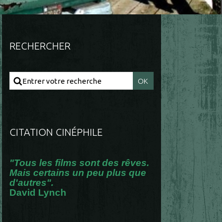
RECHERCHER
CITATION CINÉPHILE
"Tous les films sont des rêves.
Mais certains un peu plus que
d'autres".
David Lynch