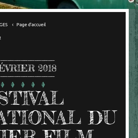
GES
Page d'accueil
R
ÉVRIER 2018
STIVAL
ATIONAL DU
IER FILM