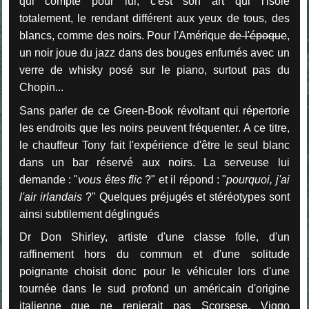
qui compte pour lui, c'est son art qui l'isole
totalement, le rendant différent aux yeux de tous, des
blancs, comme des noirs. Pour l'Amérique
de l'époque
,
un noir joue du jazz dans des bouges enfumés avec un
verre de whisky posé sur le piano, surtout pas du
Chopin...
Sans parler de ce Green-Book révoltant qui répertorie
les endroits que les noirs peuvent fréquenter. A ce titre,
le chauffeur Tony fait l'expérience d'être le seul blanc
dans un bar réservé aux noirs. La serveuse lui
demande : "
vous êtes flic
?" et il répond : "
pourquoi, j'ai
l'air irlandais
?" Quelques préjugés et stéréotypes sont
ainsi subtilement déglingués
Dr Don Shirley, artiste d'une classe folle, d'un
raffinement hors du commun et d'une solitude
poignante choisit donc pour le véhiculer lors d'une
tournée dans le sud profond un américain d'origine
italienne que ne renierait pas Scorsese. Viggo