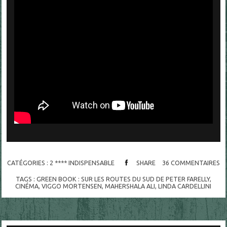
CATÉGORIES :
2 **** INDISPENSABLE
SHARE
36
COMMENTAIRES
TAGS :
GREEN BOOK : SUR LES ROUTES DU SUD DE PETER FARELLY
,
CINÉMA
,
VIGGO MORTENSEN
,
MAHERSHALA ALI
,
LINDA CARDELLINI