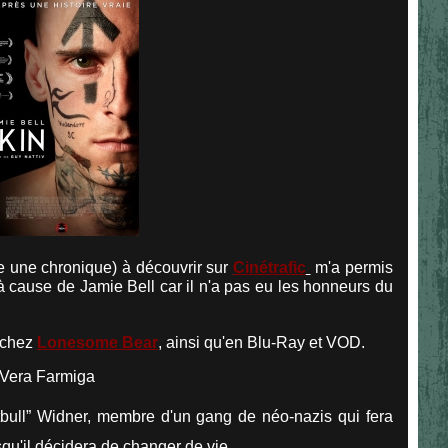
 une chronique) à découvrir sur
Cinétrafic
m'a permis
r à cause de Jamie Bell car il n'a pas eu les honneurs du
 chez
Lonesome Bear
, ainsi qu'en Blu-Ray et VOD.
 Vera Farmiga
“Pitbull” Widner, membre d'un gang de néo-nazis qui fera
u'il décidera de changer de vie...