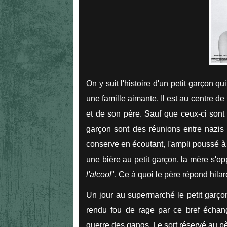
On y suit l'histoire d'un petit garçon qu
une famille aimante. Il est au centre de
et de son père. Sauf que ceux-ci sont 
garçon sont des réunions entre nazis 
conserve en écoutant, l'ampli poussé à
une bière au petit garçon, la mère s'o
l'alcool
". Ce à quoi le père répond hilare
Un jour au supermarché le petit garço
rendu fou de rage par ce bref échan
guerre des gangs. Le sort réservé au pè