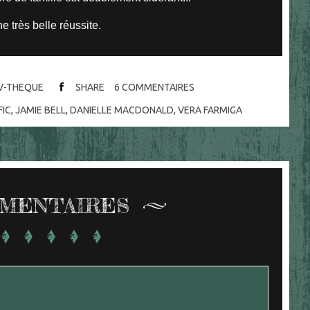
e très belle réussite.
V-THEQUE
SHARE
6
COMMENTAIRES
FIC
,
JAMIE BELL
,
DANIELLE MACDONALD
,
VERA FARMIGA
MENTAIRES