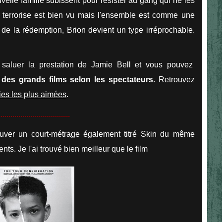
velle famille subissent pour résister au gang qui ne les
s terrorise est bien vu mais l'ensemble est comme une
de la rédemption, Brion devient un type irréprochable.
 saluer la prestation de Jamie Bell et vous pouvez
des grands films selon les spectateurs
. Retrouvez
ries les plus aimées
.
....................................
uver un court-métrage également titré Skin du même
nts. Je l'ai trouvé bien meilleur que le film