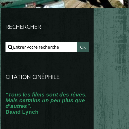
RECHERCHER
CITATION CINÉPHILE
"Tous les films sont des rêves.
Mais certains un peu plus que
d'autres".
David Lynch