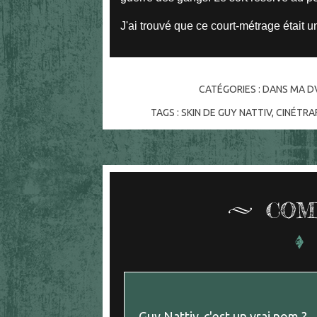
J'ai trouvé que ce court-métrage était un
CATÉGORIES :
DANS MA D
TAGS :
SKIN DE GUY NATTIV
,
CINÉTRA
COM
Guy Nattiv, c'est un vrai nom ?