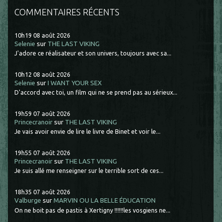
COMMENTAIRES RÉCENTS
10h19
08
août 2026
Selenie
sur
THE LAST VIKING
J'adore ce réalisateur et son univers, toujours avec sa...
10h12
08
août 2026
Selenie
sur
I WANT YOUR SEX
D'accord avec toi, un film qui ne se prend pas au sérieux...
19h59
07
août 2026
Princecranoir
sur
THE LAST VIKING
Je vais avoir envie de lire le livre de Binet et voir le...
19h55
07
août 2026
Princecranoir
sur
THE LAST VIKING
Je suis allé me renseigner sur le terrible sort de ces...
18h35
07
août 2026
Valburge
sur
MARVIN OU LA BELLE ÉDUCATION
On ne boit pas de pastis à Xertigny !!!!!!les vosgiens ne...