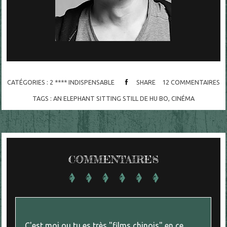
CATÉGORIES :
2 **** INDISPENSABLE
SHARE
12
COMMENTAIRES
TAGS :
AN ELEPHANT SITTING STILL DE HU BO
,
CINÉMA
COMMENTAIRES
C'est moi ou tu es très "films chinois" en ce