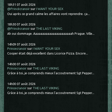
18h31
07
août 2026
@Princécranoir
sur
I WANT YOUR SEX
Oui après ce grand calme les affaires vont reprendre. ça...
18h30
07
août 2026
@Princécranoir
sur
THE LAST VIKING
Ah oui dommage. Aaaaaaaaaaaaaaaaaaaaaah Prague. Ville...
14h09
07
août 2026
Princecranoir
sur
I WANT YOUR SEX
Cooper était déjà excellent dans Licorice Pizza. Encore...
14h00
07
août 2026
Princecranoir
sur
THE LAST VIKING
Grâce à toi, je comprends mieux l'accoutrement Sgt Pepper...
14h00
07
août 2026
Princecranoir
sur
THE LAST VIKING
Grâce à toi, je comprends mieux l'accoutrement Sgt Pepper...