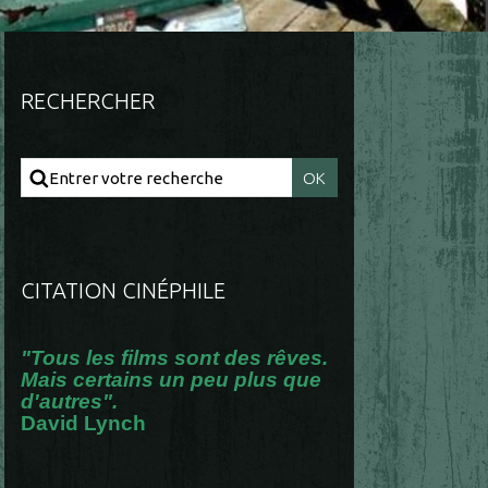
RECHERCHER
CITATION CINÉPHILE
"Tous les films sont des rêves.
Mais certains un peu plus que
d'autres".
David Lynch