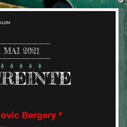
ALOM
1
MAI 2021
TREINTE
ovic Bergery *