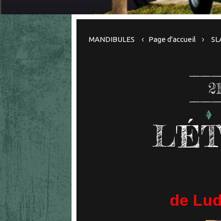
MANDIBULES
Page d'accueil
SL
2
L'É
de Lud