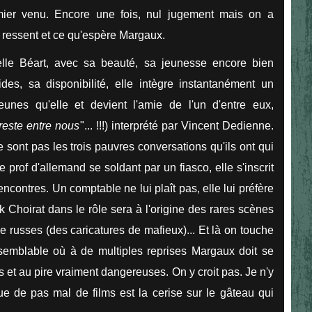
mier venu. Encore une fois, nul jugement mais on a
ressent et ce qu'espère Margaux.
elle Béart, avec sa beauté, sa jeunesse encore bien
des, sa disponibilité, elle intègre instantanément un
eunes qu'elle et devient l'amie de l'un d'entre eux,
 reste entre nous
"... !!!) interprété par Vincent Dedienne.
ne sont pas les trois pauvres conversations qu'ils ont qui
 prof d'allemand se soldant par un fiasco, elle s'inscrit
encontres. Un comptable ne lui plaît pas, elle lui préfère
 Choirat dans le rôle sera à l'origine des rares scènes
e russes (des caricatures de mafieux)... Et là on touche
isemblable où à de multiples reprises Margaux doit se
s et au pire vraiment dangereuses. On y croit pas. Je n'y
ue de pas mal de films est la cerise sur le gâteau qui