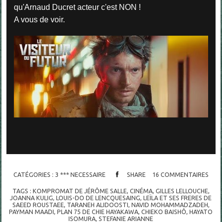
qu'Arnaud Ducret acteur c'est NON !
A vous de voir.
CATÉGORIES :
3 *** NECESSAIRE
SHARE
16
COMMENTAIRES
TAGS :
KOMPROMAT DE JÉRÔME SALLE
,
CINÉMA
,
GILLES LELLOUCHE
,
JOANNA KULIG
,
LOUIS-DO DE LENCQUESAING
,
LEÏLA ET SES FRERES DE
SAEED ROUSTAEE
,
TARANEH ALIDOOSTI
,
NAVID MOHAMMADZADEH
,
PAYMAN MAADI
,
PLAN 75 DE CHIE HAYAKAWA
,
CHIEKO BAISHÔ
,
HAYATO
ISOMURA
,
STEFANIE ARIANNE