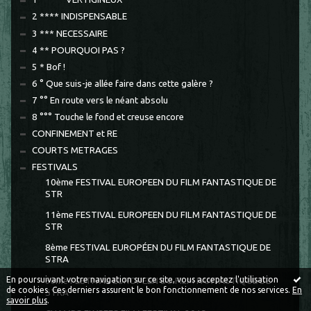
2 **** INDISPENSABLE
3 *** NECESSAIRE
4 ** POURQUOI PAS ?
5 * Bof !
6 ° Que suis-je allée faire dans cette galère ?
7 °° En route vers le néant absolu
8 °°° Touche le fond et creuse encore
CONFINEMENT et RE
COURTS METRAGES
FESTIVALS
10ème FESTIVAL EUROPEEN DU FILM FANTASTIQUE DE
STR
11ème FESTIVAL EUROPEEN DU FILM FANTASTIQUE DE
STR
8ème FESTIVAL EUROPÉEN DU FILM FANTASTIQUE DE
STRA
En poursuivant votre navigation sur ce site, vous acceptez l'utilisation
9ème FESTIVAL EUROPEEN DU FILM FANTASTIQUE DE
de cookies. Ces derniers assurent le bon fonctionnement de nos services.
En
STRA
savoir plus
.