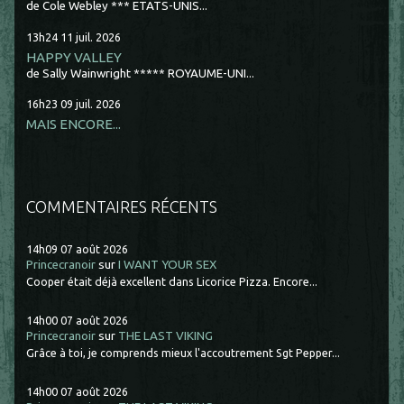
de Cole Webley *** ETATS-UNIS...
13h24
11
juil. 2026
HAPPY VALLEY
de Sally Wainwright ***** ROYAUME-UNI...
16h23
09
juil. 2026
MAIS ENCORE...
COMMENTAIRES RÉCENTS
14h09
07
août 2026
Princecranoir
sur
I WANT YOUR SEX
Cooper était déjà excellent dans Licorice Pizza. Encore...
14h00
07
août 2026
Princecranoir
sur
THE LAST VIKING
Grâce à toi, je comprends mieux l'accoutrement Sgt Pepper...
14h00
07
août 2026