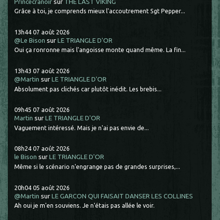
Princecranoir
sur
THE LAST VIKING
Grâce à toi, je comprends mieux l'accoutrement Sgt Pepper...
13h44
07
août 2026
@Le Bison
sur
LE TRIANGLE D'OR
Oui ça ronronne mais l'angoisse monte quand même. La fin...
13h43
07
août 2026
@Martin
sur
LE TRIANGLE D'OR
Absolument pas clichés car plutôt inédit. Les brebis...
09h45
07
août 2026
Martin
sur
LE TRIANGLE D'OR
Vaguement intéressé. Mais je n'ai pas envie de...
08h24
07
août 2026
le Bison
sur
LE TRIANGLE D'OR
Même si le scénario n'engrange pas de grandes surprises,...
20h04
05
août 2026
@Martin
sur
LE GARCON QUI FAISAIT DANSER LES COLLINES
Ah oui je m'en souviens. Je n'étais pas allée le voir.