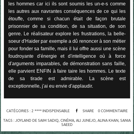
les hommes car ici ils sont soumis les un-e-s comme
les autres aux navrantes conséquences de ce qui les
étouffe, comme si chacun était de façon brutale
prisonnier de sa condition, de sa situation, de son
genre. Le réalisateur explore les frustrations, la belle-
soeur d'Haider par exemple a dû renoncer à son métier
pour fonder sa famille, mais il lui offre aussi une scène
foudroyante d'énergie et d'intelligence où à force
d'arguments imparables, de démonstration sans faille,
elle parvient ENFIN à faire taire les hommes. Le texte
de sa tirade est admirable. La scène est
exceptionnelle, j'ai eu envie d'applaudir.
CATÉGORIES :
2 **** INDISPENSABLE
SHARE
0
COMMENTAIRE
TAGS :
JOYLAND DE SAIM SADIQ
,
CINÉMA
,
ALI JUNEJO
,
ALINA KHAN
,
SANIA
SAEED