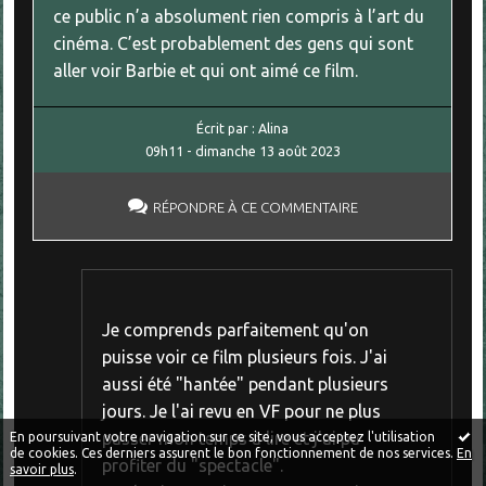
ce public n’a absolument rien compris à l’art du
cinéma. C’est probablement des gens qui sont
aller voir Barbie et qui ont aimé ce film.
Écrit par :
Alina
09h11
-
dimanche 13
août 2023
RÉPONDRE À CE COMMENTAIRE
Je comprends parfaitement qu'on
puisse voir ce film plusieurs fois. J'ai
aussi été "hantée" pendant plusieurs
jours. Je l'ai revu en VF pour ne plus
passer mon temps à lire et j'ai pu
En poursuivant votre navigation sur ce site, vous acceptez l'utilisation
de cookies. Ces derniers assurent le bon fonctionnement de nos services.
En
profiter du "spectacle".
savoir plus
.