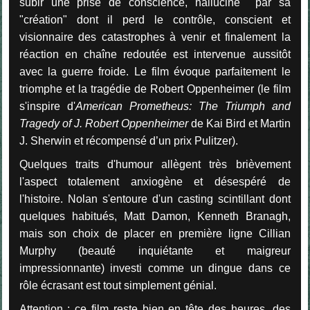
subir une prise de conscience, halluciné par sa
"création" dont il perd le contrôle, conscient et
visionnaire des catastrophes à venir et finalement la
réaction en chaîne redoutée est intervenue aussitôt
avec la guerre froide. Le film évoque parfaitement le
triomphe et la tragédie de Robert Oppenheimer (le film
s'inspire d'
American Prometheus: The Triumph and
Tragedy of J. Robert Oppenheimer
de Kai Bird et Martin
J. Sherwin
et récompensé d’un prix Pulitzer).
Quelques traits d'humour allègent très brièvement
l'aspect totalement anxiogène et désespéré de
l'histoire. Nolan s'entoure d'un casting scintillant dont
quelques habitués, Matt Damon, Kenneth Branagh,
mais son choix de placer en première ligne Cillian
Murphy (beauté inquiétante et maigreur
impressionnante) investi comme un dingue dans ce
rôle écrasant est tout simplement génial.
Attention : ce film reste bien en tête des heures, des