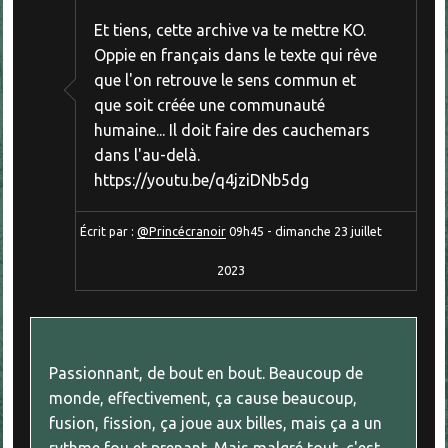
Et tiens, cette archive va te mettre KO.
Oppie en français dans le texte qui rêve
que l'on retrouve le sens commun et
que soit créée une communauté
humaine... Il doit faire des cauchemars
dans l'au-delà.
https://youtu.be/q4jziDNb5dg
Écrit par :
@Princécranoir
09h45
-
dimanche 23
juillet
2023
Passionnant, de bout en bout. Beaucoup de
monde, effectivement, ça cause beaucoup,
fusion, fission, ça joue aux billes, mais ça a un
rythme fou et prenant. Mais malgré tout, c'est