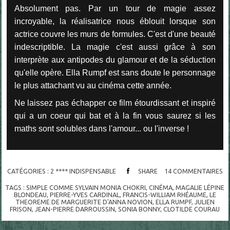
Absolument pas. Par un tour de magie assez
incroyable, la réalisatrice nous éblouit lorsque son
actrice couvre les murs de formules. C'est d'une beauté
indescriptible. La magie c'est aussi grâce à son
interprète aux antipodes du glamour et de la séduction
qu'elle opère. Ella Rumpf est sans doute le personnage
le plus attachant vu au cinéma cette année.
Ne laissez pas échapper ce film étourdissant et inspiré
qui a un coeur qui bat et à la fin vous saurez si les
maths sont solubles dans l'amour... ou l'inverse !
CATÉGORIES :
2 **** INDISPENSABLE
SHARE
14
COMMENTAIRES
TAGS :
SIMPLE COMME SYLVAIN MONIA CHOKRI
,
CINÉMA
,
MAGALIE LÉPINE
BLONDEAU
,
PIERRE-YVES CARDINAL
,
FRANCIS-WILLIAM RHÉAUME
,
LE
THEOREME DE MARGUERITE D'ANNA NOVION
,
ELLA RUMPF
,
JULIEN
FRISON
,
JEAN-PIERRE DARROUSSIN
,
SONIA BONNY
,
CLOTILDE COURAU