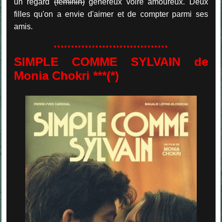
un regard
(féminin)
généreux voire amoureux. Deux
filles qu'on a envie d'aimer et de compter parmi ses
amis.
.................................
SIMPLE COMME SYLVAIN
de
Monia Chokri ***(*)