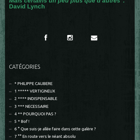
Mais certains un peu plus que d'autres".
David Lynch
CATÉGORIES
* PHILIPPE CAUBERE
1 ***** VERTIGINEUX
2 **** INDISPENSABLE
3 *** NECESSAIRE
4 ** POURQUOI PAS ?
5 * Bof !
6 ° Que suis-je allée faire dans cette galère ?
7 °° En route vers le néant absolu