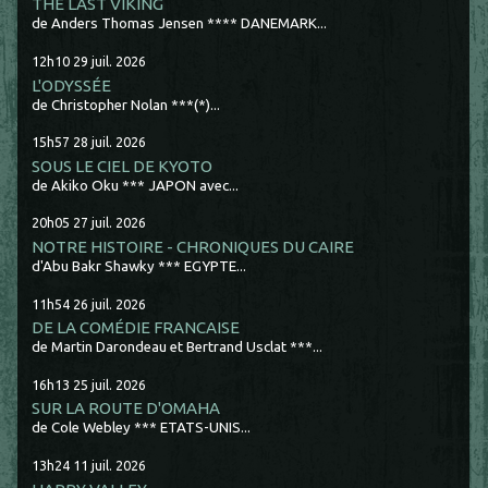
THE LAST VIKING
de Anders Thomas Jensen **** DANEMARK...
12h10
29
juil. 2026
L'ODYSSÉE
de Christopher Nolan ***(*)...
15h57
28
juil. 2026
SOUS LE CIEL DE KYOTO
de Akiko Oku *** JAPON avec...
20h05
27
juil. 2026
NOTRE HISTOIRE - CHRONIQUES DU CAIRE
d'Abu Bakr Shawky *** EGYPTE...
11h54
26
juil. 2026
DE LA COMÉDIE FRANCAISE
de Martin Darondeau et Bertrand Usclat ***...
16h13
25
juil. 2026
SUR LA ROUTE D'OMAHA
de Cole Webley *** ETATS-UNIS...
13h24
11
juil. 2026