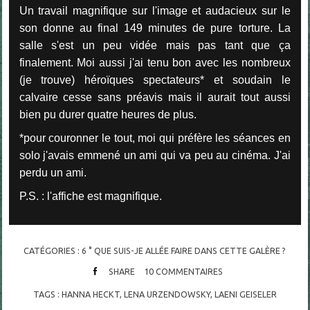
Un travail magnifique sur l'image et audacieux sur le
son donne au final 149 minutes de pure torture. La
salle s'est un peu vidée mais pas tant que ça
finalement. Moi aussi j'ai tenu bon avec les nombreux
(je trouve) héroïques spectateurs* et soudain le
calvaire cesse sans préavis mais il aurait tout aussi
bien pu durer quatre heures de plus.
*pour couronner le tout, moi qui préfère les séances en
solo j'avais emmené un ami qui va peu au cinéma. J'ai
perdu un ami.
P.S. : l'affiche est magnifique.
CATÉGORIES :
6 ° QUE SUIS-JE ALLÉE FAIRE DANS CETTE GALÈRE ?
SHARE
10
COMMENTAIRES
TAGS :
HANNA HECKT
,
LENA URZENDOWSKY
,
LAENI GEISELER