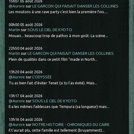
15h07
05
août 2026
@Aurore
sur
LE GARCON QUI FAISAIT DANSER LES COLLINES
Les moutons à une rave party c'est bien la première fois....
00h00
05
août 2026
Martin
sur
SOUS LE CIEL DE KYOTO
Mouais... beaucoup trop de pathos à mon goût. La scène...
22h50
04
août 2026
Martin
sur
LE GARCON QUI FAISAIT DANSER LES COLLINES
Plein de qualités dans ce petit film "made in North...
13h20
04
août 2026
@Aurore
sur
L'ODYSSÉE
Tu as bien fait d'éviter Tenet (si tu l'as évité). Mais...
13h17
04
août 2026
@Aurore
sur
SOUS LE CIEL DE KYOTO
Il a les mêmes faiblesses que Tempura (sa longueur) mais...
13h16
04
août 2026
@Aurore
sur
NOTRE HISTOIRE - CHRONIQUES DU CAIRE
Il t'aurait plu, cette famille est tellement (bruyamment)...