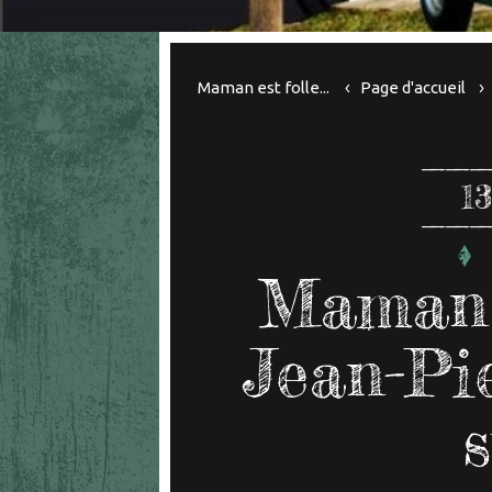
Maman est folle...
Page d'accueil
13
Maman e
Jean-Pie
s