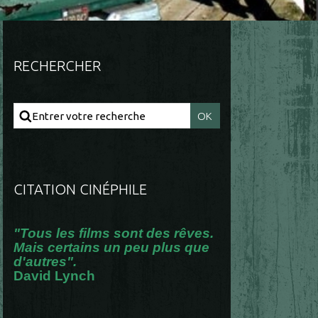
RECHERCHER
CITATION CINÉPHILE
"Tous les films sont des rêves.
Mais certains un peu plus que
d'autres".
David Lynch