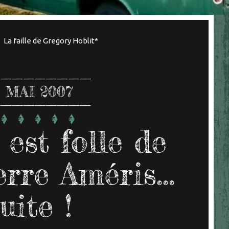
La faille de Gregory Hoblit*
MAI 2007
st folle de
rre Améris...
uite !