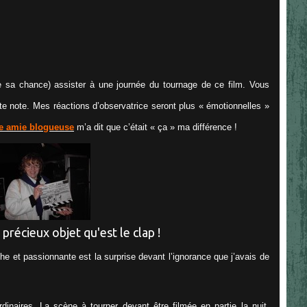
de sa chance) assister à une journée du tournage de ce film. Vous
tte note. Mes réactions d’observatrice seront plus « émotionnelles »
le amie blogueuse
m’a dit que c’était « ça » ma différence !
 précieux objet qu'est le clap !
che et passionnante est la surprise devant l’ignorance que j’avais de
rdinaires. La scène à tourner devant être filmée en partie la nuit,