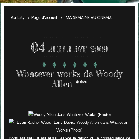
Au fait,
Page d'accueil
MA SEMAINE AU CINEMA
04
JUILLET 2009
Whatever works de Woody
Allen ***
Boris est seul. Il est aussi, est-ce la raison ou la conséquence de