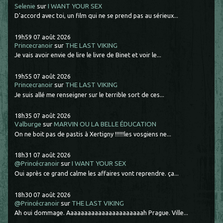
Selenie
sur
I WANT YOUR SEX
D'accord avec toi, un film qui ne se prend pas au sérieux...
19h59
07
août 2026
Princecranoir
sur
THE LAST VIKING
Je vais avoir envie de lire le livre de Binet et voir le...
19h55
07
août 2026
Princecranoir
sur
THE LAST VIKING
Je suis allé me renseigner sur le terrible sort de ces...
18h35
07
août 2026
Valburge
sur
MARVIN OU LA BELLE ÉDUCATION
On ne boit pas de pastis à Xertigny !!!!!!les vosgiens ne...
18h31
07
août 2026
@Princécranoir
sur
I WANT YOUR SEX
Oui après ce grand calme les affaires vont reprendre. ça...
18h30
07
août 2026
@Princécranoir
sur
THE LAST VIKING
Ah oui dommage. Aaaaaaaaaaaaaaaaaaaaaah Prague. Ville...