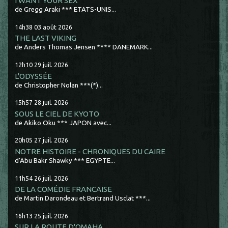
I WANT YOUR SEX
de Gregg Araki *** ETATS-UNIS...
14h38
03
août 2026
THE LAST VIKING
de Anders Thomas Jensen **** DANEMARK...
12h10
29
juil. 2026
L'ODYSSÉE
de Christopher Nolan ***(*)...
15h57
28
juil. 2026
SOUS LE CIEL DE KYOTO
de Akiko Oku *** JAPON avec...
20h05
27
juil. 2026
NOTRE HISTOIRE - CHRONIQUES DU CAIRE
d'Abu Bakr Shawky *** EGYPTE...
11h54
26
juil. 2026
DE LA COMÉDIE FRANCAISE
de Martin Darondeau et Bertrand Usclat ***...
16h13
25
juil. 2026
SUR LA ROUTE D'OMAHA