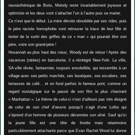
neurasthénique de Boris, Melody reste invariablement joyeuse et
optimiste et les deux vont s’attacher l’un à l’autre puis se marier.
Ce n’est que le début. La mère dévote obnubilée par ses rides, puis
le père raciste homophobe vont retrouver la trace de leur fille et
tenter de la sortir des griffes de ce « mari » qui pourrait être son
père, voire son grand-père !
Hosannah au plus haut des cieux, Woody est de retour ! Après des
vacances (ratées) en barcelonie, il a réintégré New-York. La ville,
SA ville rêvée, fantasmée, toujours ensoleillée, qui ressemble à un
village avec ses petits marchés, ses boutiques, ses escaliers, ses
terrasses de café… et en fond parfois le fameux pont, comme un
regard nostalgique sur le passé de son film le plus chavirant
« Manhattan ». Le thème de celui-ci n’est d’ailleurs pas très éloigné
de celui de son chef d’œuvre puisqu’il s’agit d’une Lolita qui
s’éprend d’un homme de plusieurs décennies son aîné. Sauf qu’ici
la jeune fille est une tête de linotte mais néanmoins
particulièrement attachante parce que Evan Rachel Wood lui donne