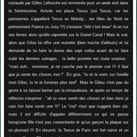
rustaude par Gilles Lellouche est emmenée pour un week end dans
la Sérénissime. Arrivée sur place Tessa (oui Tessa, car les
parisiennes s'appellent Tessa ou Melody... les filles du Nord se
prénominent France ou Josy !!!) s'extasie "
ôôô c'est beau
" lit-on sur
ses lèvres alors qu'elle vaporette sur le Grand Canal ! Mais le soir,
alors que Gilou lui offre une nuisette (bien moche d'ailleurs) et lui
demande de lui faire la danse des sept voiles avant de lui faire
subir les derniers outrages... la belle jeunette est toute surprise :
"
mais euh... monsieur, je ne couche pas le premier soir !!! Il faut
que je sente les choses moi
!". En gros, "
tu te la mets sur l'oreille
mon Gilou, tu te la fumeras plus tard
". Mais le Gillou n'est pas du
genre à se laisser berner par la minaudeuse, et après un temps de
réflexion s'exprime : "
ah tu veux sentir des choses et bien tiens je
vais t'en faire sentir une
!!!" Le "viol" n'est que suggéré bien sûr,
mais il est difficile d'appeler différemment ce qui se passe
lorsqu'une fille n'est pas consentante et qu'un garçon la plaque sur
un plumard !!! En résumé,
la Tessa de Paris est fort naïve et un