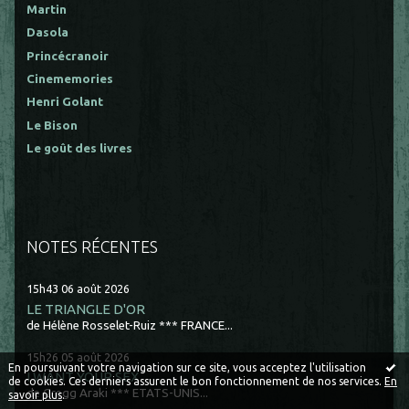
Martin
Dasola
Princécranoir
Cinememories
Henri Golant
Le Bison
Le goût des livres
NOTES RÉCENTES
15h43
06
août 2026
LE TRIANGLE D'OR
de Hélène Rosselet-Ruiz *** FRANCE...
15h26
05
août 2026
En poursuivant votre navigation sur ce site, vous acceptez l'utilisation
I WANT YOUR SEX
de cookies. Ces derniers assurent le bon fonctionnement de nos services.
En
de Gregg Araki *** ETATS-UNIS...
savoir plus
.