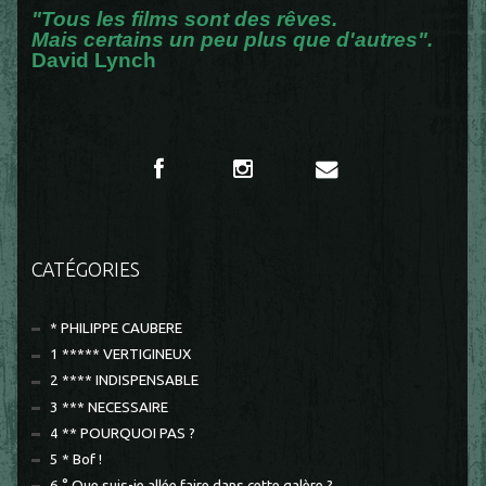
"Tous les films sont des rêves.
Mais certains un peu plus que d'autres".
David Lynch
CATÉGORIES
* PHILIPPE CAUBERE
1 ***** VERTIGINEUX
2 **** INDISPENSABLE
3 *** NECESSAIRE
4 ** POURQUOI PAS ?
5 * Bof !
6 ° Que suis-je allée faire dans cette galère ?