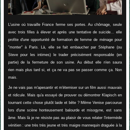
L'usine où travaille France ferme ses portes. Au chômage, seule
avec trois filles à élever et après une tentative de suicide... elle
profite d'une opportunité de formation de femme de ménage pour
"monter" à Paris. Là, elle se fait embaucher par Stéphane (ou
Steve pour les intimes) le trader précisément responsable (en
partie) de la fermeture de son usine. Au début elle n'en saura
rien mais plus tard si, et ça ne va pas se passer comme ça. Non
mais.
Je ne vais pas m'apesantir et m'éterniser sur un film aussi mauvais
et ridicule. Mais qu'a essayé de prouver ou démontrer Klapisch en
tournant cette chose plutôt laide et bête ? Même Venise parcourue
lors d'une scène honteusement balourde et misogyne, est sans
âme. Mais là je ne résiste pas au plaisir de vous relater l'intermède
vénitien : une très très jeune et très maigre mannequin draguée à la