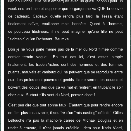
rien couillonne. Elle peut embarquer avec un quasi inconnu pour un
week end en Italie et supposer que le garçon ne va QUE la couvrir
de cadeaux. Cadeaux qu'elle rendra plus tard, la Tessa étant
finalement naïve, couillonne mais honnête. Quant à l'homme,
ce pourceau libidineux, il ne peut imaginer qu'une fille ne peut
"s'obtenir" qu'en l'achetant. Beurcke.
Bon je ne vous parle même pas de la mer du Nord filmée comme
dernier terrain vague... En tout cas ici, c'est assez simple
finalement, les traders/riches sont des hommes et des femmes
puants, mauvais et vaniteux qui ne peuvent que se reproduire entre
eux. Les prolos sont pauvres et gentils. Ils se serrent les coudes et
boivent des coups dès que ça va mal et rentrent en titubant le soir
chez eux. Surtout s'ils sont du Nord, pensez donc !
C'est peu dire que tout sonne faux. D'autant que pour rendre encore
ce film plus insauvable, il souffre d'un "mis-casting" définitif. Gilles
Lellouche n'a pas la mâchoire carrée de Michaël Douglas et en
trader à cravate, il n'est jamais crédible. Idem pour Karin Viard,