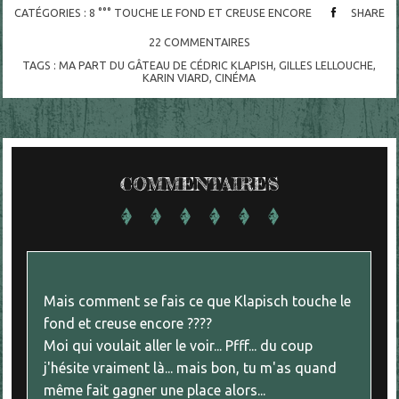
CATÉGORIES :
8 °°° TOUCHE LE FOND ET CREUSE ENCORE
SHARE
22
COMMENTAIRES
TAGS :
MA PART DU GÂTEAU DE CÉDRIC KLAPISH
,
GILLES LELLOUCHE
,
KARIN VIARD
,
CINÉMA
COMMENTAIRES
Mais comment se fais ce que Klapisch touche le
fond et creuse encore ????
Moi qui voulait aller le voir... Pfff... du coup
j'hésite vraiment là... mais bon, tu m'as quand
même fait gagner une place alors...