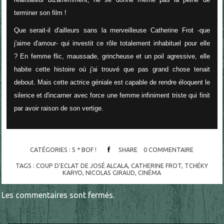
terminer son film !
Que serait-il d'ailleurs sans la merveilleuse Catherine Frot -que
j'aime d'amour- qui investit ce rôle totalement inhabituel pour elle
? En femme flic, maussade, grincheuse et un poil agressive, elle
habite cette histoire où j'ai trouvé que pas grand chose tenait
debout. Mais cette actrice géniale est capable de rendre éloquent le
silence et d'incarner avec force une femme infiniment triste qui finit
par avoir raison de son vertige.
CATÉGORIES :
5 * BOF !
SHARE
0
COMMENTAIRE
TAGS :
COUP D'ECLAT DE JOSÉ ALCALA
,
CATHERINE FROT
,
TCHÉKY
KARYO
,
NICOLAS GIRAUD
,
CINÉMA
Les commentaires sont fermés.