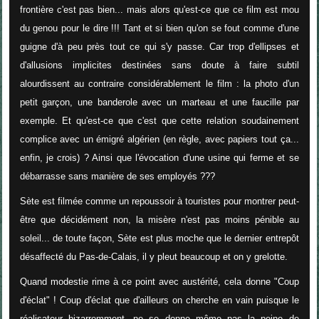
frontière c'est pas bien... mais alors qu'est-ce que ce film est mou
du genou pour le dire !!! Tant et si bien qu'on se fout comme d'une
guigne d'à peu près tout ce qui s'y passe. Car trop d'ellipses et
d'allusions implicites destinées sans doute à faire subtil
alourdissent au contraire considérablement le film : la photo d'un
petit garçon, une banderole avec un marteau et une faucille par
exemple. Et qu'est-ce que c'est que cette relation soudainement
complice avec un émigré algérien (en règle, avec papiers tout ça...
enfin, je crois) ? Ainsi que l'évocation d'une usine qui ferme et se
débarrasse sans manière de ses employés ???
Sète est filmée comme un repoussoir à touristes pour montrer peut-
être que décidément non, la misère n'est pas moins pénible au
soleil... de toute façon, Sète est plus moche que le dernier entrepôt
désaffecté du Pas-de-Calais, il y pleut beaucoup et on y grelotte.
Quand modestie rime à ce point avec austérité, cela donne "Coup
d'éclat" ! Coup d'éclat que d'ailleurs on cherche en vain puisque le
réalisateur bizarremment, ne se donne même pas la peine de