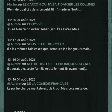
22h50
04
août 2026
Martin
sur
LE GARCON QUI FAISAIT DANSER LES COLLINES
Plein de qualités dans ce petit film "made in North...
13h20
04
août 2026
@Aurore
sur
L'ODYSSÉE
Tu as bien fait d'éviter Tenet (si tu l'as évité). Mais...
13h17
04
août 2026
@Aurore
sur
SOUS LE CIEL DE KYOTO
Il a les mêmes faiblesses que Tempura (sa longueur) mais...
13h16
04
août 2026
@Aurore
sur
NOTRE HISTOIRE - CHRONIQUES DU CAIRE
Il t'aurait plu, cette famille est tellement (bruyamment)...
13h16
04
août 2026
@Aurore
sur
DE LA COMÉDIE FRANCAISE
La partie charge mentale est de trop. Mais cela reste de...