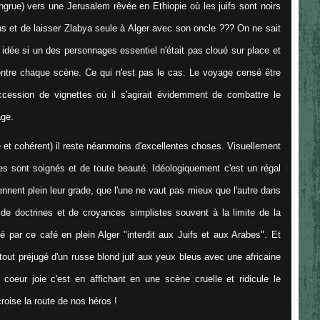
grue) vers une Jerusalem rêvée en Ethiopie où les juifs sont noirs
ons et de laisser Zlabya seule à Alger avec son oncle ??? On ne sait
 idée si un des personnages essentiel n'était pas cloué sur place et
entre chaque scène. Ce qui n'est pas le cas. Le voyage censé être
uccession de vignettes où il s'agirait évidemment de combattre le
age.
e et cohérent) il reste néanmoins d'excellentes choses. Visuellement
s sont soignés et de toute beauté. Idéologiquement c'est un régal
prennent plein leur grade, que l'une ne vaut pas mieux que l'autre dans
 de doctrines et de croyances simplistes souvent à la limite de la
é par ce café en plein Alger "interdit aux Juifs et aux Arabes". Et
e tout préjugé d'un russe blond juif aux yeux bleus avec une africaine
oeur joie c'est en affichant en une scène cruelle et ridicule le
roise la route de nos héros !