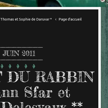
homas et Sophie de Daruvar *
Page d'accueil
JUIN 2011
 DU RABBIN
nn Sfar et
 Delesvaux **