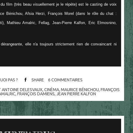
du film (très beau visuellement je le répète) est le casting de voix
ice Bénichou, Afsia Herzi, François Morel (dans le rôle du chat :
i), Mathieu Amalric, Fellag, Jean-Pierre Kalfon, Eric Elmosnino,
érangeante, elle n'a toujours strictement rien de convaincant ni
UOI PAS ?
SHARE
6
COMMENTAIRES
ET ANTOINE DELESVAUX
,
CINÉMA
,
MAURICE BÉNICHOU
,
FRANÇOIS
AMALRIC
,
FRANÇOIS DAMIENS
,
JEAN PIERRE KALFON