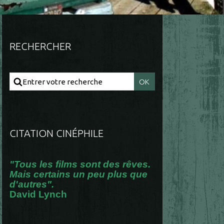
RECHERCHER
CITATION CINÉPHILE
"Tous les films sont des rêves.
Mais certains un peu plus que
d'autres".
David Lynch