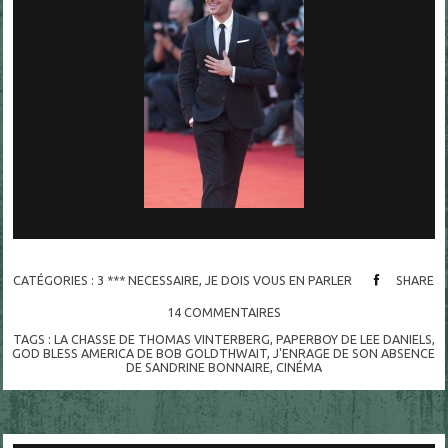
CATÉGORIES :
3 *** NECESSAIRE
,
JE DOIS VOUS EN PARLER
SHARE
14
COMMENTAIRES
TAGS :
LA CHASSE DE THOMAS VINTERBERG
,
PAPERBOY DE LEE DANIELS
,
GOD BLESS AMERICA DE BOB GOLDTHWAIT
,
J'ENRAGE DE SON ABSENCE
DE SANDRINE BONNAIRE
,
CINÉMA