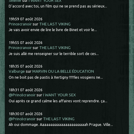
Selenie
sur
I WANT YOUR SEX
D'accord avec toi, un film qui ne se prend pas au sérieux...
19h59
07
août 2026
Princecranoir
sur
THE LAST VIKING
Je vais avoir envie de lire le livre de Binet et voir le...
19h55
07
août 2026
Princecranoir
sur
THE LAST VIKING
Je suis allé me renseigner sur le terrible sort de ces...
18h35
07
août 2026
Valburge
sur
MARVIN OU LA BELLE ÉDUCATION
On ne boit pas de pastis à Xertigny !!!!!!les vosgiens ne...
18h31
07
août 2026
@Princécranoir
sur
I WANT YOUR SEX
Oui après ce grand calme les affaires vont reprendre. ça...
18h30
07
août 2026
@Princécranoir
sur
THE LAST VIKING
Ah oui dommage. Aaaaaaaaaaaaaaaaaaaaaah Prague. Ville...