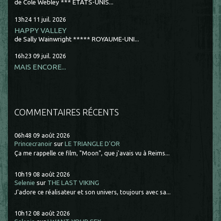
de Cole Webley *** ETATS-UNIS...
13h24
11
juil. 2026
HAPPY VALLEY
de Sally Wainwright ***** ROYAUME-UNI...
16h23
09
juil. 2026
MAIS ENCORE...
COMMENTAIRES RÉCENTS
06h48
09
août 2026
Princecranoir
sur
LE TRIANGLE D'OR
Ça me rappelle ce film, "Moon", que j'avais vu à Reims...
10h19
08
août 2026
Selenie
sur
THE LAST VIKING
J'adore ce réalisateur et son univers, toujours avec sa...
10h12
08
août 2026