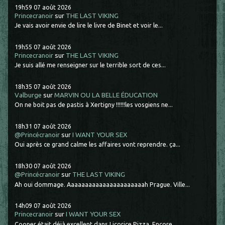
19h59
07
août 2026
Princecranoir
sur
THE LAST VIKING
Je vais avoir envie de lire le livre de Binet et voir le...
19h55
07
août 2026
Princecranoir
sur
THE LAST VIKING
Je suis allé me renseigner sur le terrible sort de ces...
18h35
07
août 2026
Valburge
sur
MARVIN OU LA BELLE ÉDUCATION
On ne boit pas de pastis à Xertigny !!!!!!les vosgiens ne...
18h31
07
août 2026
@Princécranoir
sur
I WANT YOUR SEX
Oui après ce grand calme les affaires vont reprendre. ça...
18h30
07
août 2026
@Princécranoir
sur
THE LAST VIKING
Ah oui dommage. Aaaaaaaaaaaaaaaaaaaaaah Prague. Ville...
14h09
07
août 2026
Princecranoir
sur
I WANT YOUR SEX
Cooper était déjà excellent dans Licorice Pizza. Encore...