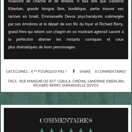
rivalisent de charme et de drôlerie. Il faut dire que Sandrine
Kiberlain, grande bringue libre, bordélique, partie trouver ses
racines en Israël, Emmanuelle Devos psychanalyste submergée
par ses émotions et le départ de son fils du foyer et Richard Berry,
grand frère qui retient son chagrin en se montrant agressif savent à
la perfection alterner les instants comiques et ceux
plus dramatiques de leurs personnages.
CATÉGORIES :
4 ** POURQUOI PAS ?
SHARE
4
COMMENTAIRES
TAGS :
RUE MANDAR DE IDIT CEBULA
,
CINÉMA
,
SANDRINE KIBERLAIN
,
RICHARD BERRY
,
EMMANUELLE DEVOS
COMMENTAIRES